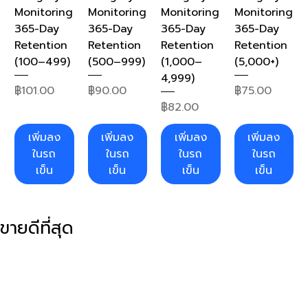
Monitoring
Monitoring
Monitoring
Monitoring
365-Day
365-Day
365-Day
365-Day
Retention
Retention
Retention
Retention
(100–499)
(500–999)
(1,000–
(5,000+)
4,999)
ราคา
ราคา
ราคา
฿101.00
฿90.00
฿75.00
ราคา
฿82.00
เพิ่มลง
เพิ่มลง
เพิ่มลง
เพิ่มลง
ในรถ
ในรถ
ในรถ
ในรถ
เข็น
เข็น
เข็น
เข็น
ขายดีที่สุด