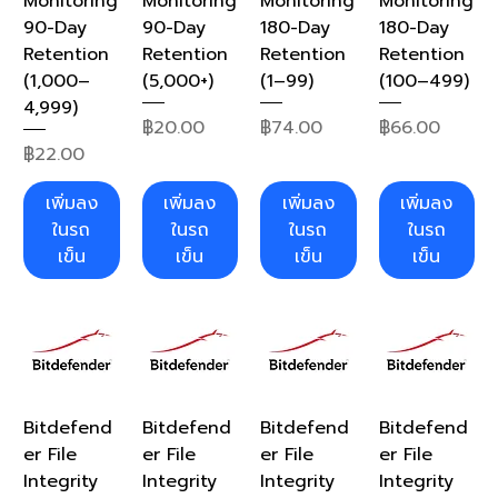
Monitoring
Monitoring
Monitoring
Monitoring
90-Day
90-Day
180-Day
180-Day
Retention
Retention
Retention
Retention
(1,000–
(5,000+)
(1–99)
(100–499)
4,999)
ราคา
ราคา
ราคา
฿20.00
฿74.00
฿66.00
ราคา
฿22.00
เพิ่มลง
เพิ่มลง
เพิ่มลง
เพิ่มลง
ในรถ
ในรถ
ในรถ
ในรถ
เข็น
เข็น
เข็น
เข็น
Bitdefend
Bitdefend
Bitdefend
Bitdefend
er File
er File
er File
er File
Integrity
Integrity
Integrity
Integrity