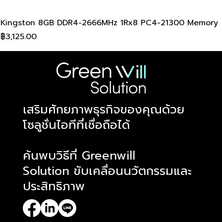
Kingston 8GB DDR4-2666MHz 1Rx8 PC4-21300 Memory
ราคา
฿3,125.00
​เสริมศักยภาพธุรกิจของคุณด้วย
โซลูชั่นไอทีที่เชื่อถือได้
ค้นพบวิธีที่ Greenwill
Solution ขับเคลื่อนนวัตกรรมและ
ประสิทธิภาพ