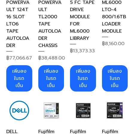
POWERVA
POWERVA
5 FC TAPE
ML6000
ULT 124T
ULT
DRIVE
LTO-4
16 SLOT
TL2000
MODULE
800/1.6TB
LTO6
TAPE
FOR
LOADER
TAPE
AUTOLOA
ML6000
MODULE
AUTOLOA
DER
LIBRARY
ราคา
฿8,160.00
DER
CHASSIS
ราคา
฿13,373.33
ราคา
ราคา
฿77,066.67
฿38,488.00
เพิ่มลง
เพิ่มลง
เพิ่มลง
เพิ่มลง
ในรถ
ในรถ
ในรถ
ในรถ
เข็น
เข็น
เข็น
เข็น
DELL
Fujifilm
Fujifilm
Fujifilm