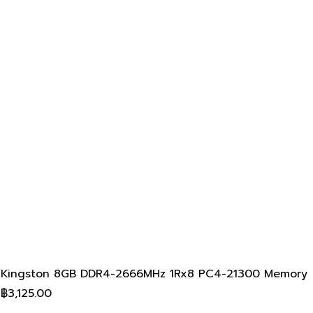
Kingston 8GB DDR4-2666MHz 1Rx8 PC4-21300 Memory
ราคา
฿3,125.00