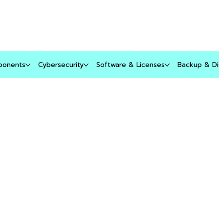
บริการของเรา
สินค้า
บล็อก
ติดต่อเรา
ponents
Cybersecurity
Software & Licenses
Backup & Di
C
6
S