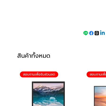
ราคา
พิเศษ
สินค้าทั้งหมด
สอบถามเพื่อรับส่วนลด
สอบถามเพื่