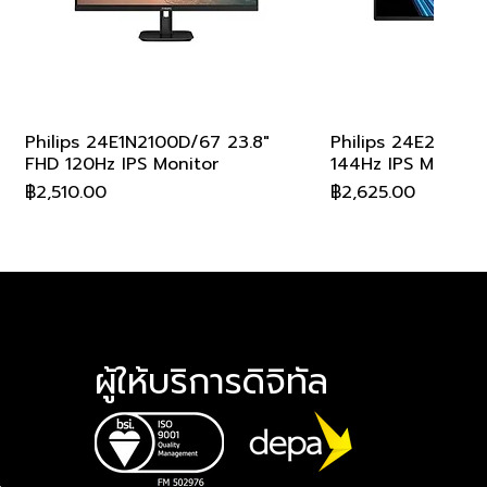
Philips 24E1N2100D/67 23.8"
ดูข้อมูลด่วน
Philips 24E2G220
ดูข้อมูล
FHD 120Hz IPS Monitor
144Hz IPS Monitor
ราคา
ราคา
฿2,510.00
฿2,625.00
สอบถามเพื่อรับส่วนลด
สอบถามเพื่อรับส่วนลด
สอบถามเพื่อรับส่วนลด
สอบถามเพื่อรับส่วนลด
สอบถามเพื่อรับส่วนลด
สอบถามเพื่อรับส่ว
สอบถามเพื่อรับส่ว
สอบถามเพื่อรับส่ว
สอบถามเพื่อรับส่ว
สอบถามเพื่อรับส่ว
ผู้ให้บริการดิจิทัล