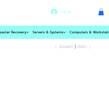
LOG IN
saster Recovery
Servers & Systems
Computers & Workstati
ก่อนหน้า
ถัดไป
isco 240GB
Gb/s 2.5" SATA
SD