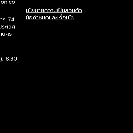
ion.co
Philips 27E1N2100D/67 27" FHD
Philips 27M2N6501L/67 26.5" 2K
Philips 32E1N1800LA/67 31.5" 4K
Philips 49B2U5900CH/00 49"
AOC A1-24G11ZE/67 23.8" 240Hz
ดูข้อมูลด่วน
ดูข้อมูลด่วน
ดูข้อมูลด่วน
ดูข้อมูลด่วน
ดูข้อมูลด่วน
Philips 27E2G220
Philips 27M2N880
Philips 32E1N3500
AOC A1-22B30HM2
AOC A1-24G50Z2/
ดูข้อมูล
ดูข้อมูล
ดูข้อมูล
ดูข้อมูล
ดูข้อมูล
นโยบายความเป็นส่วนตัว
120Hz IPS Monitor
QHD 240Hz QD-OLED Monitor
UHD 60Hz VA Monitor
DQHD 75Hz VA Monitor
IPS Monitor
144Hz IPS Monitor
UHD 240Hz QD-OL
QHD 100Hz IPS Mo
100Hz VA Monitor
260Hz IPS Monito
ข้อกำหนดและเงื่อนไข
การ 74
ราคา
ราคา
ราคา
ราคา
ราคา
ราคา
ราคา
ราคา
ราคา
ราคา
฿3,130.00
฿15,295.00
฿7,600.00
฿27,650.00
฿3,475.00
฿3,250.00
฿25,180.00
฿6,285.00
฿1,945.00
฿3,415.00
ประเวศ
หานคร
i); 8:30