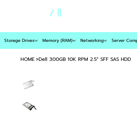
เกี่ยวกับเรา
ประวัติบริษัท
Storage Drives
Memory (RAM)
Networking
Server Com
HOME
>
Dell 300GB 10K RPM 2.5" SFF SAS HDD