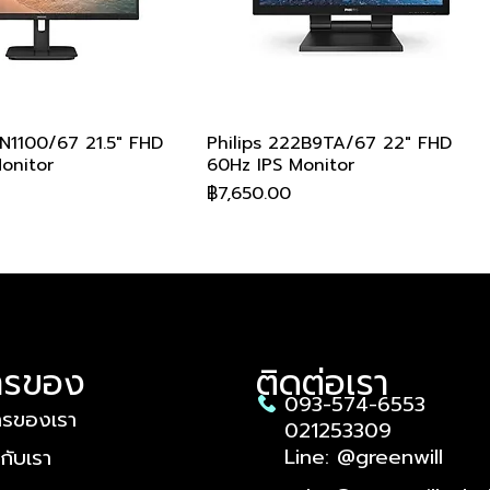
1N1100/67 21.5" FHD
ดูข้อมูลด่วน
Philips 222B9TA/67 22" FHD
ดูข้อมูลด่วน
onitor
60Hz IPS Monitor
ราคา
฿7,650.00
อรับส่วนลด
อรับส่วนลด
อรับส่วนลด
อรับส่วนลด
อรับส่วนลด
สอบถามเพื่อรับส่วนลด
สอบถามเพื่อรับส่วนลด
สอบถามเพื่อรับส่วนลด
สอบถามเพื่อรับส่วนลด
สอบถามเพื่อรับส่วนลด
ารของ
ติดต่อเรา
093-574-6553
ารของเรา
021253309
Line: @greenwill
วกับเรา