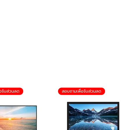
อรับส่วนลด
สอบถามเพื่อรับส่วนลด