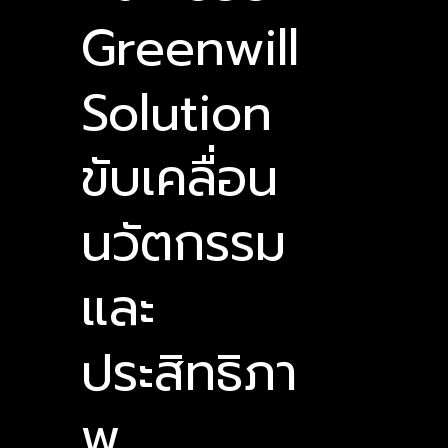
Greenwill
Solution
ขับเคลื่อน
นวัตกรรม
และ
ประสิทธิภา
พ