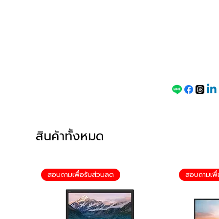
เพื่อรับ
อีเมลล์ :
sal
ราคา
พิเศษ
สินค้าทั้งหมด
สอบถามเพื่อรับส่วนลด
สอบถามเพื่