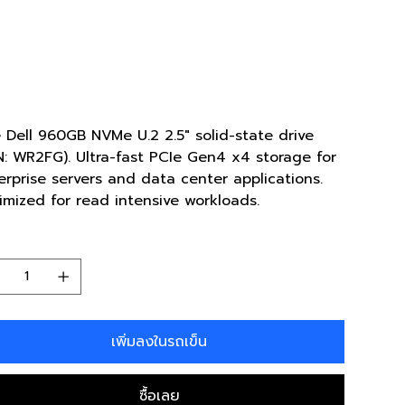
SD
 :
WR2FG
SKU
WR2FG
380.00
 Dell 960GB NVMe U.2 2.5" solid-state drive
N: WR2FG). Ultra-fast PCIe Gen4 x4 storage for
erprise servers and data center applications.
imized for read intensive workloads.
นวน
เพิ่มลงในรถเข็น
ซื้อเลย