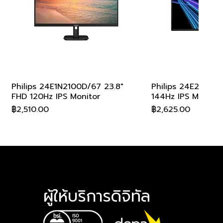
Philips 24E1N2100D/67 23.8"
ดูข้อมูลด่วน
Philips 24E2G220
ดูข้อมูล
FHD 120Hz IPS Monitor
144Hz IPS Monitor
ราคา
ราคา
฿2,510.00
฿2,625.00
สอบถามเพื่อรับส่วนลด
สอบถามเพื่อรับส่วนลด
สอบถามเพื่อรับส่วนลด
สอบถามเพื่อรับส่วนลด
สอบถามเพื่อรับส่วนลด
สอบถามเพื่อรับส่ว
สอบถามเพื่อรับส่ว
สอบถามเพื่อรับส่ว
สอบถามเพื่อรับส่ว
สอบถามเพื่อรับส่ว
ผู้ให้บริการดิจิทัล