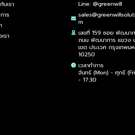
Line: @greenwill
วกับเรา
งการ
sales@greenwillsolut
m
2B9T/00 23.8" FHD
M2N3200PF/67 27"
E2N1500L/67 27" 2K
M2C5500Q/67 34"
36XE/67 23.8"
ดูข้อมูลด่วน
ดูข้อมูลด่วน
ดูข้อมูลด่วน
ดูข้อมูลด่วน
ดูข้อมูลด่วน
Philips 27E1N2100A/67 27" FHD
Philips 27M2N3800F/67 27" 4K
Philips 27E1N2500A/67 27" 2K
Philips 438P1/67 42.51" 4K UHD
AOC A1-25B40HM/67 25" FHD
ดูข้อมูลด่วน
ดูข้อมูลด่วน
ดูข้อมูลด่วน
ดูข้อมูลด่วน
ดูข้อมูลด่วน
ก
onitor
IPS Monitor
PS Monitor
Hz VA Monitor
onitor
120Hz IPS Monitor
UHD 160Hz IPS Monitor
QHD 120Hz IPS Monitor
60Hz IPS Monitor
120Hz IPS Monitor
เลขที่ 159 ซอย พัฒนา
ราคา
ราคา
ราคา
ราคา
ราคา
อเรา
฿3,180.00
฿8,495.00
฿4,600.00
฿12,650.00
฿2,355.00
ถนน พัฒนาการ แขวง 
เขต ประเวศ กรุงเทพม
10250
เวลาทำการ
จันทร์ (Mon) - ศุกร์ (Fr
- 17:30