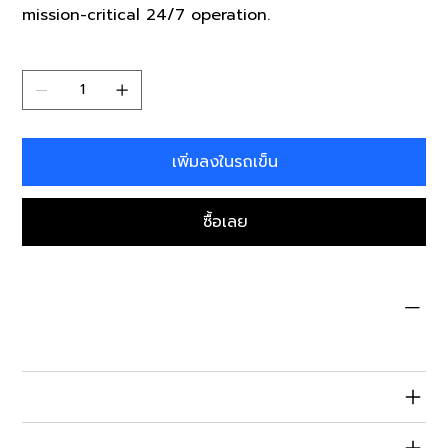
mission-critical 24/7 operation.
จำนวน
เพิ่มลงในรถเข็น
ซื้อเลย
Condition
Refurbished
Specifications
Warranty & Returns