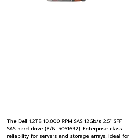
Dell 1.2TB 10K RPM 12Gb/s
2.5" SFF SAS HDD
P/N :
5051632
SKU
5051632
฿4,870.00
ราคา
The Dell 1.2TB 10,000 RPM SAS 12Gb/s 2.5" SFF
SAS hard drive (P/N: 5051632). Enterprise-class
reliability for servers and storage arrays, ideal for