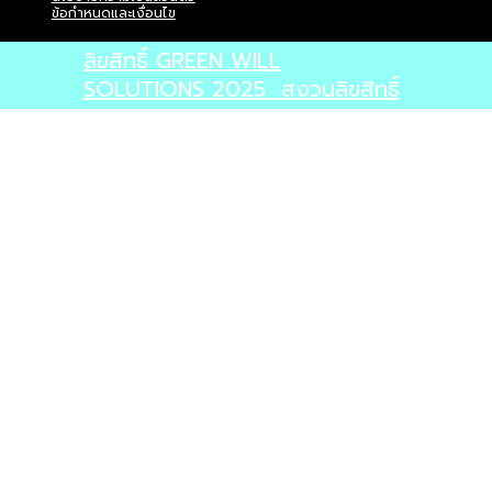
ข้อกำหนดและเงื่อนไข
ลิขสิทธิ์ GREEN WILL
SOLUTIONS 2025 สงวนลิขสิทธิ์