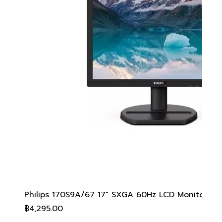
Philips 170S9A/67 17" SXGA 60Hz LCD Monitor
ราคา
฿4,295.00