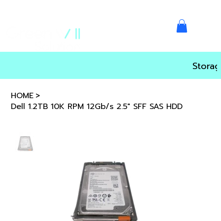
Storag
HOME
>
Dell 1.2TB 10K RPM 12Gb/s 2.5" SFF SAS HDD