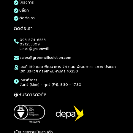
โครงการ
บล็อก
ติดต่อเรา
ติดต่อเรา
Philips 22E1N1100/67 21.5" FHD 120Hz IPS Monitor
Philips 222B9TA/67 22" FHD 60Hz IPS Monitor
Philips 24E1N2100D/67 23.8" FHD 120Hz IPS Monit
Philips 24E2G2200/67 23.8" FHD 144Hz IPS Monit
Philips 24M2N3200PF/67 23.8" FHD 260Hz IPS Mon
Philips 242B9T/00 23.8" FHD 60Hz IPS Monitor
Philips 27E1N2100A/67 27" FHD 120Hz IPS Monitor
Philips 27E1N2100D/67 27" FHD 120Hz IPS Monitor
Philips 27E2G2200/67 27" FHD 144Hz IPS Monitor
Philips 27M2N2500NF/67 27" 2K QHD 144Hz IPS M
Philips 27M2N3200PF/67 27" FHD 260Hz IPS Moni
Philips 27M2N3800F/67 27" 4K UHD 160Hz IPS Mo
Philips 27M2N6501L/67 26.5" 2K QHD 240Hz QD-
Philips 27M2N8800/67 26.5" 4K UHD 240Hz QD-O
Philips 27E1N1800A/67 27" 4K UHD 60Hz IPS Moni
Philips 27E2N1500L/67 27" 2K QHD 75Hz IPS Moni
Philips 27E1N2500A/67 27" 2K QHD 120Hz IPS Mon
Philips 32E1N1800LA/67 31.5" 4K UHD 60Hz VA Mo
Philips 32E1N3500/67 31.5" 2K QHD 100Hz IPS Mon
Philips 32M2C3200WL/67 31.5" FHD 260Hz VA Mon
Philips 34M2C5500Q/67 34" UWQHD 200Hz VA Mo
Philips 438P1/67 42.51" 4K UHD 60Hz IPS Monitor
Philips 49B2U5900CH/00 49" DQHD 75Hz VA Moni
AOC A1-22B30HM2/67 21.5" FHD 100Hz VA Monito
AOC A1-22B40HM/67 21.5" FHD 120Hz VA Monitor
AOC A1-24B36XE/67 23.8" 144Hz IPS Monitor
AOC A1-25B40HM/67 25" FHD 120Hz IPS Monitor
AOC A1-24G11ZE/67 23.8" 240Hz IPS Monitor
AOC A1-24G50Z2/67 23.8" 260Hz IPS Monitor
093-574-6553
ราคา
ราคา
ราคา
ราคา
ราคา
ราคา
ราคา
ราคา
ราคา
ราคา
ราคา
ราคา
ราคา
ราคา
ราคา
ราคา
ราคา
ราคา
ราคา
ราคา
ราคา
ราคา
ราคา
ราคา
ราคา
ราคา
ราคา
ราคา
ราคา
฿1,965.00
฿7,650.00
฿2,510.00
฿2,625.00
฿3,600.00
฿8,590.00
฿3,180.00
฿3,130.00
฿3,250.00
฿4,345.00
฿4,200.00
฿8,495.00
฿15,295.00
฿25,180.00
฿5,720.00
฿3,415.00
฿4,600.00
฿7,600.00
฿6,285.00
฿5,730.00
฿8,460.00
฿12,650.00
฿27,650.00
฿1,945.00
฿1,930.00
฿2,650.00
฿2,355.00
฿3,475.00
฿3,415.00
021253309
Line: @greenwill
sales@greenwillsolution.com
เลขที่ 159 ซอย พัฒนาการ 74 ถนน พัฒนาการ แขวง ประเวศ
เขต ประเวศ กรุงเทพมหานคร 10250
เวลาทำการ
จันทร์ (Mon) - ศุกร์ (Fri); 8:30 - 17:30
ผู้ให้บริการดิจิทัล
นโยบายความเป็นส่วนตัว