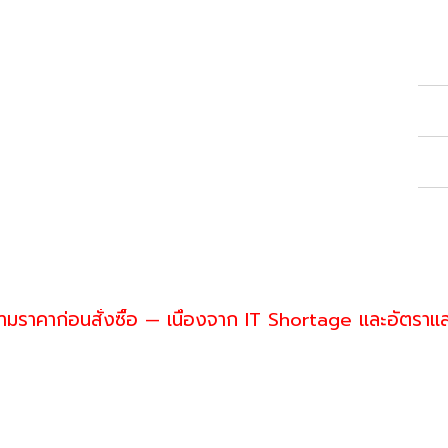
Con
Ref
Spe
War
Shi
ราคาก่อนสั่งซื้อ — เนื่องจาก IT Shortage และอัตราแ
enwill
 093-574-6553
es@greenwillsolution.com