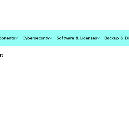
บริการของเรา
สินค้า
บล็อก
ติดต่อเรา
ponents
Cybersecurity
Software & Licenses
Backup & Di
SD
H
G
N