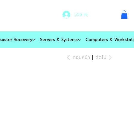
LOG IN
saster Recovery
Servers & Systems
Computers & Workstati
ก่อนหน้า
ถัดไป
P 256GB PCIe
en4 M.2 2280
VMe SSD