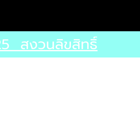
5 สงวนลิขสิทธิ์