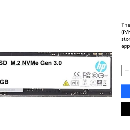
P/N
฿9
ราคา
The
(P/
sto
app
จำ