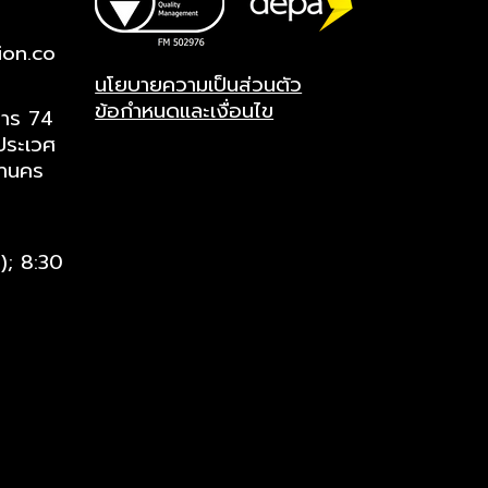
ion.co
Philips 27E1N2100D/67 27" FHD
Philips 27M2N6501L/67 26.5" 2K
Philips 32E1N1800LA/67 31.5" 4K
Philips 49B2U5900CH/00 49"
AOC A1-24G11ZE/67 23.8" 240Hz
ดูข้อมูลด่วน
ดูข้อมูลด่วน
ดูข้อมูลด่วน
ดูข้อมูลด่วน
ดูข้อมูลด่วน
Philips 27E2G220
Philips 27M2N880
Philips 32E1N3500
AOC A1-22B30HM2
AOC A1-24G50Z2/
ดูข้อมูล
ดูข้อมูล
ดูข้อมูล
ดูข้อมูล
ดูข้อมูล
นโยบายความเป็นส่วนตัว
120Hz IPS Monitor
QHD 240Hz QD-OLED Monitor
UHD 60Hz VA Monitor
DQHD 75Hz VA Monitor
IPS Monitor
144Hz IPS Monitor
UHD 240Hz QD-OL
QHD 100Hz IPS Mo
100Hz VA Monitor
260Hz IPS Monito
ข้อกำหนดและเงื่อนไข
การ 74
ราคา
ราคา
ราคา
ราคา
ราคา
ราคา
ราคา
ราคา
ราคา
ราคา
฿3,130.00
฿15,295.00
฿7,600.00
฿27,650.00
฿3,475.00
฿3,250.00
฿25,180.00
฿6,285.00
฿1,945.00
฿3,415.00
ประเวศ
หานคร
i); 8:30