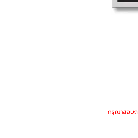
กรุณาสอบถาม
ติดต่อ
ไลน์ : @gre
โทรศัพท์ :