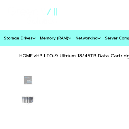
เกี่ยวกับเรา
ประวัติบริษัท
Storage Drives
Memory (RAM)
Networking
Server Com
HOME
>
HP LTO-9 Ultrium 18/45TB Data Cartridg