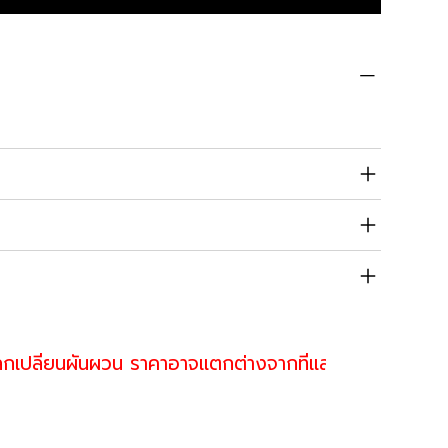
dition
urbished
cifications
ranty & Returns
pping
ลกเปลี่ยนผันผวน ราคาอาจแตกต่างจากที่แสดงบนเว็บไซต์