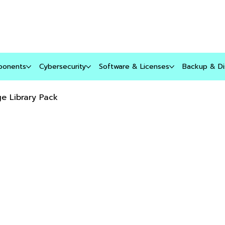
บริการของเรา
สินค้า
บล็อก
ติดต่อเรา
ponents
Cybersecurity
Software & Licenses
Backup & Di
e Library Pack
H
1
C