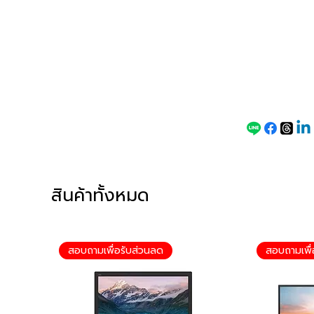
เพื่อรับ
อีเมลล์ :
sal
ราคา
พิเศษ
สินค้าทั้งหมด
สอบถามเพื่อรับส่วนลด
สอบถามเพื่