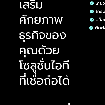
​เสริม
เกี่ย
โคร
ศักยภาพ
Philips 24M2N3200PF/67 23.8"
Philips 27M2N2500NF/67 27" 2K
Philips 27E1N1800A/67 27" 4K
Philips 32M2C3200WL/67 31.5"
AOC A1-22B40HM/67 21.5" FHD
ดูข้อมูลด่วน
ดูข้อมูลด่วน
ดูข้อมูลด่วน
ดูข้อมูลด่วน
ดูข้อมูลด่วน
Philips 24
Philips 27
Philips 27
Philips 34
AOC A1-24B
บล็อ
FHD 260Hz IPS Monitor
QHD 144Hz IPS Monitor
UHD 60Hz IPS Monitor
FHD 260Hz VA Monitor
120Hz VA Monitor
60Hz IPS M
FHD 260Hz 
QHD 75Hz I
UWQHD 200
144Hz IPS M
ราคา
ราคา
ราคา
ราคา
ราคา
ราคา
ราคา
ราคา
ราคา
ราคา
ติดต่
฿3,600.00
฿4,345.00
฿5,720.00
฿5,730.00
฿1,930.00
฿8,590.00
฿4,200.00
฿3,415.00
฿8,460.00
฿2,650.00
ธุรกิจของ
คุณด้วย
โซลูชั่นไอที
ที่เชื่อถือได้