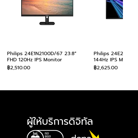
Philips 24E1N2100D/67 23.8"
ดูข้อมูลด่วน
Philips 24E2G220
ดูข้อมูล
FHD 120Hz IPS Monitor
144Hz IPS Monitor
ราคา
ราคา
฿2,510.00
฿2,625.00
สอบถามเพื่อรับส่วนลด
สอบถามเพื่อรับส่วนลด
สอบถามเพื่อรับส่วนลด
สอบถามเพื่อรับส่วนลด
สอบถามเพื่อรับส่วนลด
สอบถามเพื่อรับส่ว
สอบถามเพื่อรับส่ว
สอบถามเพื่อรับส่ว
สอบถามเพื่อรับส่ว
สอบถามเพื่อรับส่ว
ผู้ให้บริการดิจิทัล