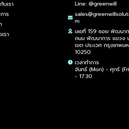
Line: @greenwill
วกับเรา
งการ
sales@greenwillsolut
m
2B9T/00 23.8" FHD
M2N3200PF/67 27"
E2N1500L/67 27" 2K
M2C5500Q/67 34"
36XE/67 23.8"
ดูข้อมูลด่วน
ดูข้อมูลด่วน
ดูข้อมูลด่วน
ดูข้อมูลด่วน
ดูข้อมูลด่วน
Philips 27E1N2100A/67 27" FHD
Philips 27M2N3800F/67 27" 4K
Philips 27E1N2500A/67 27" 2K
Philips 438P1/67 42.51" 4K UHD
AOC A1-25B40HM/67 25" FHD
ดูข้อมูลด่วน
ดูข้อมูลด่วน
ดูข้อมูลด่วน
ดูข้อมูลด่วน
ดูข้อมูลด่วน
ก
onitor
IPS Monitor
PS Monitor
Hz VA Monitor
onitor
120Hz IPS Monitor
UHD 160Hz IPS Monitor
QHD 120Hz IPS Monitor
60Hz IPS Monitor
120Hz IPS Monitor
เลขที่ 159 ซอย พัฒนา
ราคา
ราคา
ราคา
ราคา
ราคา
อเรา
฿3,180.00
฿8,495.00
฿4,600.00
฿12,650.00
฿2,355.00
ถนน พัฒนาการ แขวง 
เขต ประเวศ กรุงเทพม
10250
เวลาทำการ
จันทร์ (Mon) - ศุกร์ (Fr
- 17:30