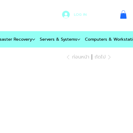
LOG IN
saster Recovery
Servers & Systems
Computers & Workstati
ก่อนหน้า
ถัดไป
P LTO-9 Ultrium
8/45TB Data
artridge Library