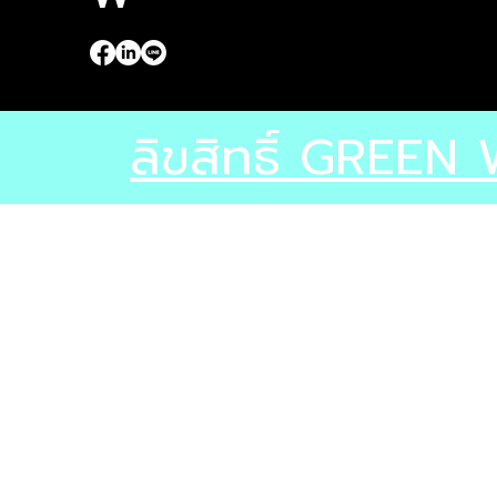
ลิขสิทธิ์ GREE