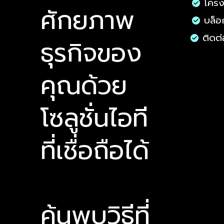
โคร
ศักยภาพ
Philips 24M2N3200PF/67 23.8"
Philips 27M2N2500NF/67 27" 2K
Philips 27E1N1800A/67 27" 4K
Philips 32M2C3200WL/67 31.5"
AOC A1-22B40HM/67 21.5" FHD
ดูข้อมูลด่วน
ดูข้อมูลด่วน
ดูข้อมูลด่วน
ดูข้อมูลด่วน
ดูข้อมูลด่วน
Philips 24
Philips 27
Philips 27
Philips 34
AOC A1-24B
บล็อ
FHD 260Hz IPS Monitor
QHD 144Hz IPS Monitor
UHD 60Hz IPS Monitor
FHD 260Hz VA Monitor
120Hz VA Monitor
60Hz IPS M
FHD 260Hz 
QHD 75Hz I
UWQHD 200
144Hz IPS M
ราคา
ราคา
ราคา
ราคา
ราคา
ราคา
ราคา
ราคา
ราคา
ราคา
ติดต่
฿3,600.00
฿4,345.00
฿5,720.00
฿5,730.00
฿1,930.00
฿8,590.00
฿4,200.00
฿3,415.00
฿8,460.00
฿2,650.00
ธุรกิจของ
คุณด้วย
โซลูชั่นไอที
ที่เชื่อถือได้
ค้นพบวิธีที่