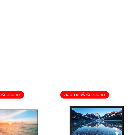
อรับส่วนลด
สอบถามเพื่อรับส่วนลด