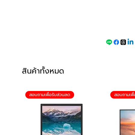
ราคา
พิเศษ
สินค้าทั้งหมด
สอบถามเพื่อรับส่วนลด
สอบถามเพื่