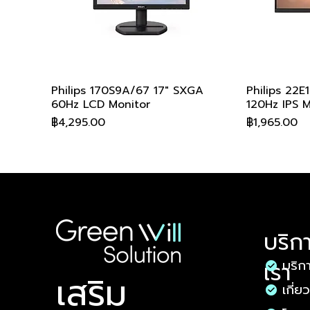
Philips 170S9A/67 17" SXGA
ดูข้อมูลด่วน
Philips 22E
60Hz LCD Monitor
120Hz IPS M
ราคา
ราคา
฿4,295.00
฿1,965.00
สอบถามเพื่อรับส่วนลด
สอบถามเพื่อรับส่วนลด
สอบถามเพื่อรับส่วนลด
สอบถามเพื่อรับส่วนลด
สอบถามเพื่อรับส่วนลด
สอบถามเพื่
สอบถามเพื่
สอบถามเพื่
สอบถามเพื่
สอบถามเพื่
บริก
บริก
เรา
​เสริม
เกี่ย