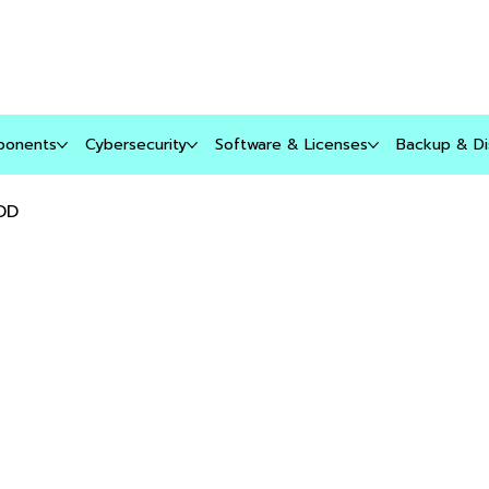
บริการของเรา
สินค้า
บล็อก
ติดต่อเรา
ponents
Cybersecurity
Software & Licenses
Backup & Di
HDD
D
R
L