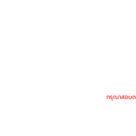
กรุณาสอบถาม
ติดต่อ
ไลน์ : @gre
โทรศัพท์ :
เพื่อรับ
อีเมลล์ :
sal