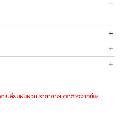
dition
urbished
cifications
ranty & Returns
pping
ลกเปลี่ยนผันผวน ราคาอาจแตกต่างจากที่แสดงบนเว็บไซต์