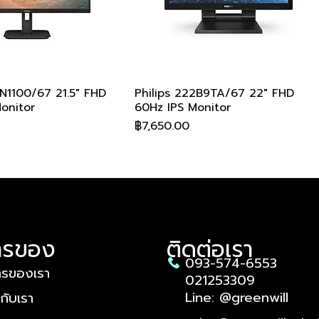
1N1100/67 21.5" FHD
ดูข้อมูลด่วน
Philips 222B9TA/67 22" FHD
ดูข้อมูลด่วน
onitor
60Hz IPS Monitor
ราคา
฿7,650.00
อรับส่วนลด
อรับส่วนลด
อรับส่วนลด
อรับส่วนลด
อรับส่วนลด
สอบถามเพื่อรับส่วนลด
สอบถามเพื่อรับส่วนลด
สอบถามเพื่อรับส่วนลด
สอบถามเพื่อรับส่วนลด
สอบถามเพื่อรับส่วนลด
ารของ
ติดต่อเรา
093-574-6553
ารของเรา
021253309
Line: @greenwill
วกับเรา