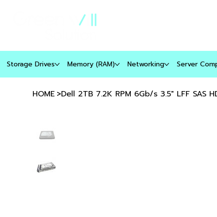
เกี่ยวกับเรา
ประวัติบริษัท
Storage Drives
Memory (RAM)
Networking
Server Com
HOME
>
Dell 2TB 7.2K RPM 6Gb/s 3.5" LFF SAS 