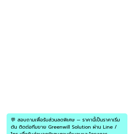
StaffCop Extension License
12 Months — 51 - 250 users
P/N :
GW-STAFFCOP-EXT-12M-51-250
SKU
GW-
฿3,300.00
STAFFCOP-
ราคา
EXT-
12M-
💬 สอบถามเพื่อรับส่วนลดพิเศษ — ราคานี้เป็นราคาเริ่ม
51-
250
ต้น ติดต่อทีมขาย Greenwill Solution ผ่าน Line /