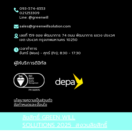
Philips 22E1N1100/67 21.5" FHD 120Hz IPS Monitor
Philips 222B9TA/67 22" FHD 60Hz IPS Monitor
Philips 24E1N2100D/67 23.8" FHD 120Hz IPS Monit
Philips 24E2G2200/67 23.8" FHD 144Hz IPS Monit
Philips 24M2N3200PF/67 23.8" FHD 260Hz IPS Mon
Philips 242B9T/00 23.8" FHD 60Hz IPS Monitor
Philips 27E1N2100A/67 27" FHD 120Hz IPS Monitor
Philips 27E1N2100D/67 27" FHD 120Hz IPS Monitor
Philips 27E2G2200/67 27" FHD 144Hz IPS Monitor
Philips 27M2N2500NF/67 27" 2K QHD 144Hz IPS M
Philips 27M2N3200PF/67 27" FHD 260Hz IPS Moni
Philips 27M2N3800F/67 27" 4K UHD 160Hz IPS Mo
Philips 27M2N6501L/67 26.5" 2K QHD 240Hz QD-
Philips 27M2N8800/67 26.5" 4K UHD 240Hz QD-O
Philips 27E1N1800A/67 27" 4K UHD 60Hz IPS Moni
Philips 27E2N1500L/67 27" 2K QHD 75Hz IPS Moni
Philips 27E1N2500A/67 27" 2K QHD 120Hz IPS Mon
Philips 32E1N1800LA/67 31.5" 4K UHD 60Hz VA Mo
Philips 32E1N3500/67 31.5" 2K QHD 100Hz IPS Mon
Philips 32M2C3200WL/67 31.5" FHD 260Hz VA Mon
Philips 34M2C5500Q/67 34" UWQHD 200Hz VA Mo
Philips 438P1/67 42.51" 4K UHD 60Hz IPS Monitor
Philips 49B2U5900CH/00 49" DQHD 75Hz VA Moni
AOC A1-22B30HM2/67 21.5" FHD 100Hz VA Monito
AOC A1-22B40HM/67 21.5" FHD 120Hz VA Monitor
AOC A1-24B36XE/67 23.8" 144Hz IPS Monitor
AOC A1-25B40HM/67 25" FHD 120Hz IPS Monitor
AOC A1-24G11ZE/67 23.8" 240Hz IPS Monitor
AOC A1-24G50Z2/67 23.8" 260Hz IPS Monitor
093-574-6553
ราคา
ราคา
ราคา
ราคา
ราคา
ราคา
ราคา
ราคา
ราคา
ราคา
ราคา
ราคา
ราคา
ราคา
ราคา
ราคา
ราคา
ราคา
ราคา
ราคา
ราคา
ราคา
ราคา
ราคา
ราคา
ราคา
ราคา
ราคา
ราคา
฿1,965.00
฿7,650.00
฿2,510.00
฿2,625.00
฿3,600.00
฿8,590.00
฿3,180.00
฿3,130.00
฿3,250.00
฿4,345.00
฿4,200.00
฿8,495.00
฿15,295.00
฿25,180.00
฿5,720.00
฿3,415.00
฿4,600.00
฿7,600.00
฿6,285.00
฿5,730.00
฿8,460.00
฿12,650.00
฿27,650.00
฿1,945.00
฿1,930.00
฿2,650.00
฿2,355.00
฿3,475.00
฿3,415.00
021253309
Line: @greenwill
sales@greenwillsolution.com
เลขที่ 159 ซอย พัฒนาการ 74 ถนน พัฒนาการ แขวง ประเวศ
เขต ประเวศ กรุงเทพมหานคร 10250
เวลาทำการ
จันทร์ (Mon) - ศุกร์ (Fri); 8:30 - 17:30
ผู้ให้บริการดิจิทัล
นโยบายความเป็นส่วนตัว
ข้อกำหนดและเงื่อนไข
ลิขสิทธิ์ GREEN WILL
SOLUTIONS 2025 สงวนลิขสิทธิ์