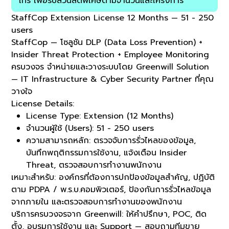
โทร เพื่อรับส่วนลดพิเศษตามจำนวนและโครงการ
StaffCop Extension License 12 Months — 51 - 250
users
StaffCop — โซลูชัน
DLP (Data Loss Prevention) +
Insider Threat Protection + Employee Monitoring
ครบวงจร จำหน่ายและวางระบบโดย
Greenwill Solution
— IT Infrastructure & Cyber Security Partner ที่คุณ
วางใจ
License Details:
License Type:
Extension (12 Months)
จำนวนผู้ใช้ (Users):
51 - 250 users
ความสามารถหลัก:
ตรวจจับการรั่วไหลของข้อมูล,
บันทึกพฤติกรรมการใช้งาน, แจ้งเตือน Insider
Threat, ตรวจสอบการทำงานพนักงาน
เหมาะสำหรับ:
องค์กรที่ต้องการปกป้องข้อมูลสำคัญ, ปฏิบัติ
ตาม PDPA / พ.ร.บ.คอมพิวเตอร์, ป้องกันการรั่วไหลข้อมูล
จากภายใน และตรวจสอบการทำงานของพนักงาน
บริการครบวงจรจาก Greenwill:
ให้คำปรึกษา, POC, ติด
ตั้ง, อบรมการใช้งาน และ Support — สอบถามทีมขาย