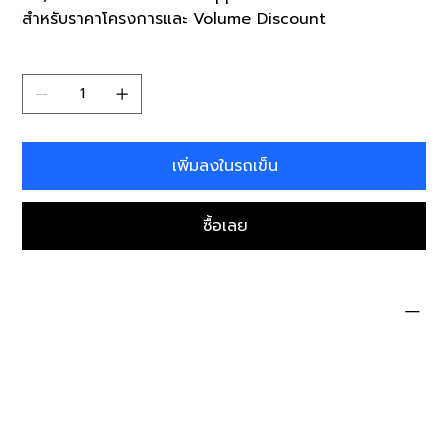
สำหรับราคาโครงการและ Volume Discount
จำนวน
เพิ่มลงในรถเข็น
ซื้อเลย
Specifications
Product
StaffCop Extension License
License Type
Extension
Duration
12 Months