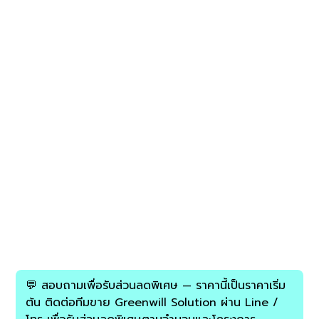
StaffCop Subscription License
24 Months — 251 - 500 users
P/N :
GW-STAFFCOP-SUB-24M-251-500
SKU
GW-
฿5,400.00
STAFFCOP-
ราคา
SUB-
24M-
💬 สอบถามเพื่อรับส่วนลดพิเศษ — ราคานี้เป็นราคาเริ่ม
251-
500
ต้น ติดต่อทีมขาย Greenwill Solution ผ่าน Line /