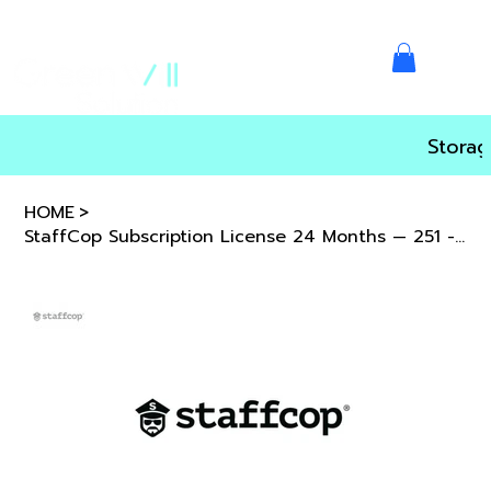
Storag
HOME
>
StaffCop Subscription License 24 Months — 251 - 500 users