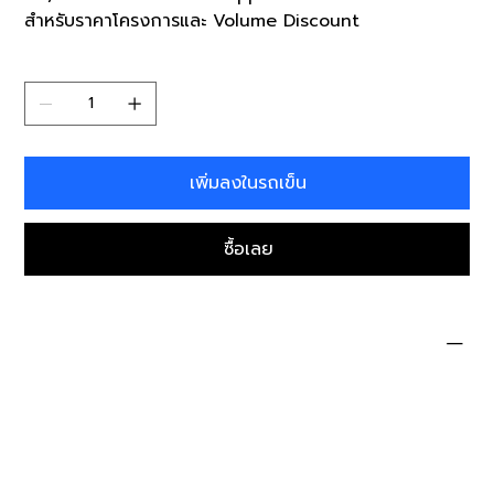
สำหรับราคาโครงการและ Volume Discount
จำนวน
เพิ่มลงในรถเข็น
ซื้อเลย
Specifications
Product
StaffCop Subscription License
License Type
Subscription
Duration
24 Months