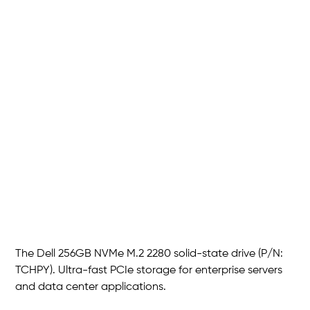
Dell 256GB M.2 2280 NVMe
SSD
SKU
P/N :
TCHPY
TCHPY
Price
THB 980.00
The Dell 256GB NVMe M.2 2280 solid-state drive (P/N:
TCHPY). Ultra-fast PCIe storage for enterprise servers
and data center applications.