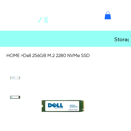
Storag
HOME
>
Dell 256GB M.2 2280 NVMe SSD