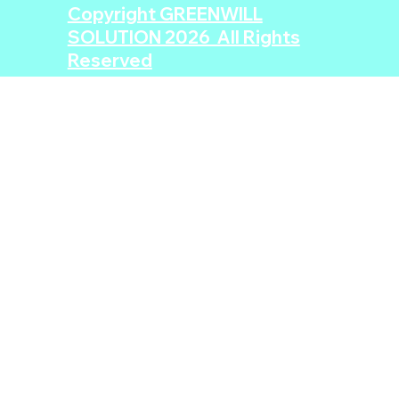
Copyright GREENWILL
SOLUTION 2026 All Rights
Reserved