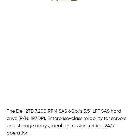
Dell 2TB 7.2K RPM 6Gb/s 3.5"
LFF SAS HDD
SKU
P/N :
1P7DP
1P7DP
Price
THB 2,880.00
The Dell 2TB 7,200 RPM SAS 6Gb/s 3.5" LFF SAS hard
drive (P/N: 1P7DP). Enterprise-class reliability for servers
and storage arrays, ideal for mission-critical 24/7
operation.