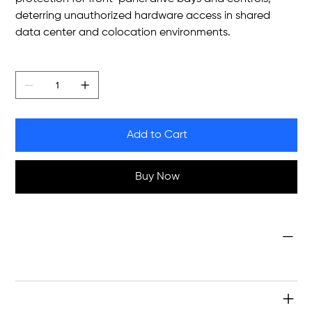
deterring unauthorized hardware access in shared
data center and colocation environments.
Quantity
Add to Cart
Buy Now
Condition
Refurbished
Warranty & Returns