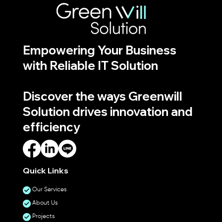
สอบถามเพื่อรับส่วนลด
สอบถามเพื่อรับส่วนลด
สอบถามเพื่อรับส่วนลด
สอบถามเพื่อรับส่วนลด
สอบถามเพื่อรับส่วนลด
สอบถามเพื่อรับส่วนลด
สอบถามเพื่อรับส่วนลด
สอบถามเพื่อรับส่วนลด
สอบถามเพื่อรับส่วนลด
สอบถามเพื่อรับส่วนลด
สอบถามเพื่อรับส่วนลด
สอบถามเพื่อรับส่วนลด
สอบถามเพื่อรับส่วนลด
สอบถามเพื่อรับส่วนลด
สอบถามเพื่อรับส่วนลด
สอบถามเพื่อรับส่วนลด
สอบถามเพื่อรับส่วนลด
สอบถามเพื่อรับส่วนลด
สอบถามเพื่อรับส่วนลด
สอบถามเพื่อรับส่วนลด
สอบถามเพื่อรับส่วนลด
สอบถามเพื่อรับส่วนลด
สอบถามเพื่อรับส่วนลด
สอบถามเพื่อรับส่วนลด
สอบถามเพื่อรับส่วนลด
สอบถามเพื่อรับส่วนลด
สอบถามเพื่อรับส่วนลด
สอบถามเพื่อรับส่วนลด
สอบถามเพื่อรับส่วนลด
Empowering Your Business
with Reliable IT Solution
Discover the ways Greenwill
Solution drives innovation and
efficiency
Quick Links
Our Services
About Us
Projects