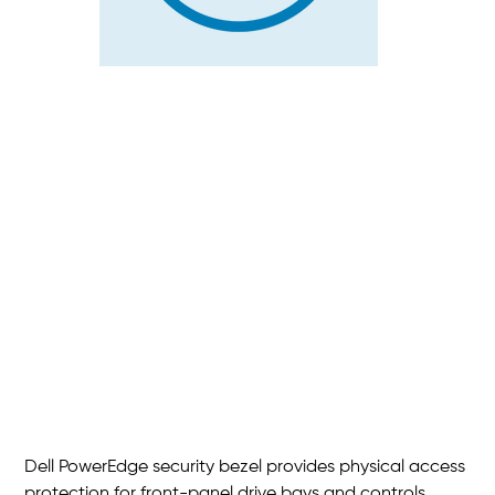
DELL EMC POWEREDGE
R730/R730XD/R720/R720XD
BEZEL
SKU
P/N :
6WN3W
6WN3W
Price
THB 3,173.33
Dell PowerEdge security bezel provides physical access
protection for front-panel drive bays and controls,