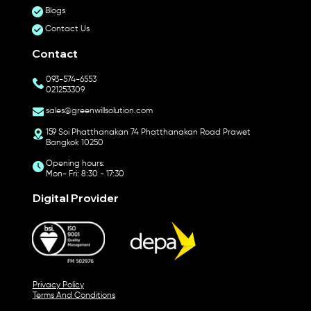
Blogs
Contact Us
Contact
Philips 22E1N1100/67 21.5" FHD 120Hz IPS Monitor
Philips 222B9TA/67 22" FHD 60Hz IPS Monitor
Philips 24E1N2100D/67 23.8" FHD 120Hz IPS Monitor
Philips 24E2G2200/67 23.8" FHD 144Hz IPS Monitor
Philips 24M2N3200PF/67 23.8" FHD 260Hz IPS Monitor
Philips 242B9T/00 23.8" FHD 60Hz IPS Monitor
Philips 27E1N2100A/67 27" FHD 120Hz IPS Monitor
Philips 27E1N2100D/67 27" FHD 120Hz IPS Monitor
Philips 27E2G2200/67 27" FHD 144Hz IPS Monitor
Philips 27M2N2500NF/67 27" 2K QHD 144Hz IPS Monitor
Philips 27M2N3200PF/67 27" FHD 260Hz IPS Monitor
Philips 27M2N3800F/67 27" 4K UHD 160Hz IPS Monitor
Philips 27M2N6501L/67 26.5" 2K QHD 240Hz QD-OLED M
Philips 27M2N8800/67 26.5" 4K UHD 240Hz QD-OLED M
Philips 27E1N1800A/67 27" 4K UHD 60Hz IPS Monitor
Philips 27E2N1500L/67 27" 2K QHD 75Hz IPS Monitor
Philips 27E1N2500A/67 27" 2K QHD 120Hz IPS Monitor
Philips 32E1N1800LA/67 31.5" 4K UHD 60Hz VA Monitor
Philips 32E1N3500/67 31.5" 2K QHD 100Hz IPS Monitor
Philips 32M2C3200WL/67 31.5" FHD 260Hz VA Monitor
Philips 34M2C5500Q/67 34" UWQHD 200Hz VA Monito
Philips 438P1/67 42.51" 4K UHD 60Hz IPS Monitor
Philips 49B2U5900CH/00 49" DQHD 75Hz VA Monitor
AOC A1-22B30HM2/67 21.5" FHD 100Hz VA Monitor
AOC A1-22B40HM/67 21.5" FHD 120Hz VA Monitor
AOC A1-24B36XE/67 23.8" 144Hz IPS Monitor
AOC A1-25B40HM/67 25" FHD 120Hz IPS Monitor
AOC A1-24G11ZE/67 23.8" 240Hz IPS Monitor
AOC A1-24G50Z2/67 23.8" 260Hz IPS Monitor
093-574-6553
Price
Price
Price
Price
Price
Price
Price
Price
Price
Price
Price
Price
Price
Price
Price
Price
Price
Price
Price
Price
Price
Price
Price
Price
Price
Price
Price
Price
Price
THB 1,965.00
THB 7,650.00
THB 2,510.00
THB 2,625.00
THB 3,600.00
THB 8,590.00
THB 3,180.00
THB 3,130.00
THB 3,250.00
THB 4,345.00
THB 4,200.00
THB 8,495.00
THB 15,295.00
THB 25,180.00
THB 5,720.00
THB 3,415.00
THB 4,600.00
THB 7,600.00
THB 6,285.00
THB 5,730.00
THB 8,460.00
THB 12,650.00
THB 27,650.00
THB 1,945.00
THB 1,930.00
THB 2,650.00
THB 2,355.00
THB 3,475.00
THB 3,415.00
021253309
sales@greenwillsolution.com
159 Soi Phatthanakan 74 Phatthanakan Road Prawet
Bangkok 10250
Opening hours:
Mon- Fri: 8:30 - 17:30
Digital Provider
Privacy Policy
Terms And Conditions