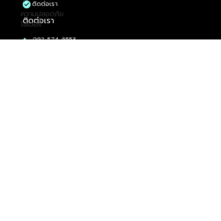
ติดต่อเรา
ความปลอดภัย
ติดต่อเรา
ไซเบอร์
093-574-6553
การจัดการสิทธิ์
021253309
การเข้าถึงระดับ
Line: @greenwill
สูง
sales@greenwillsolution.com
ความปลอดภัย
เลขที่ 159 ซอย พัฒนาการ 74 ถนน พัฒนาการ แขวง ประเวศ
ไซเบอร์
เขต ประเวศ กรุงเทพมหานคร 10250
DevOps
เวลาทำการ
จันทร์ (Mon) - ศุกร์ (Fri); 8:30 - 17:30
การจัดการสิทธิ์
ผู้ให้บริการดิจิทัล
การเข้าถึงระดับ
สูง
นโยบายความเป็นส่วนตัว
ข้อกำหนดและเงื่อนไข