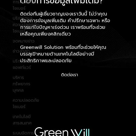
ต้องการข้อมูลเพิ่มเติม?
การโจมตีทาง
ไซเบอร์
ติดต่อทีมผู้เชี่ยวชาญของเราวันนี้ ไม่ว่าคุณ
บริการดูแล
ต้องการข้อมูลเพิ่มเติม คำปรึกษาเฉพาะ หรือ
ความปลอดภัย
การแก้ไขปัญหาเร่งด่วน เราพร้อมที่จะช่วย
ไซเบอร์
เหลือคุณเพียงคลิกเดียว
จดหมายข่าว
Greenwill Solution พร้อมที่จะช่วยให้คุณ
ข่าวล่าสุด
บรรลุเป้าหมายด้านเทคโนโลยีอย่างมี
ประสิทธิภาพและปลอดภัย
บริการจัดหา
ซอฟท์แวร์
ติดต่อเรา
บริหาร
ทรัพยากร
บุคคล
ความปลอดภัย
ไซเบอร์
เทคโนโลยี
สารสนเทศ
ระบบจัดการ