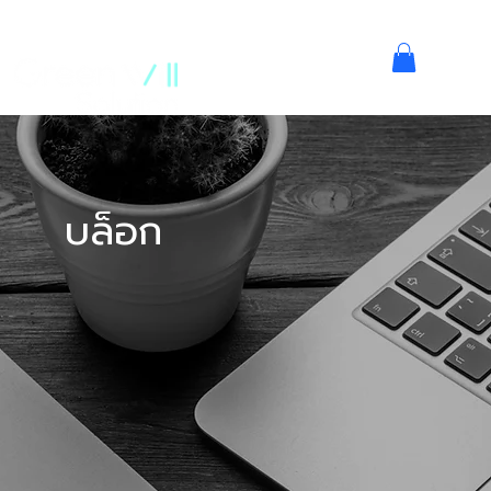
บล็อก