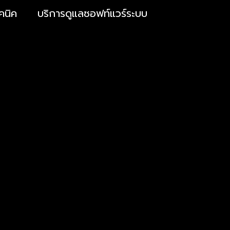
คนิค
บริการดูแลซอฟท์แวร์ระบบ
ข่าวล่าสุด
บริการจัดหาซอฟท์แวร์
์การเข้าถึง
ข่าวสารและบทความ
ถึงระดับสูง (
ความปลอดภัยไซเบอร์
ธิ์การเข้าถึงระดับสูง