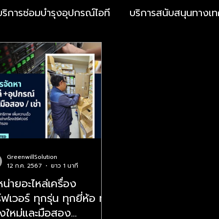
บริการซ่อมบำรุงอุปกรณ์ไอที
บริการสนับสนุนทางเท
บริการดูแลความปลอดภัยไซเบอร์
จดหมายข่าว
ยไซเบอร์
เทคโนโลยีสารสนเทศ
ระบบจัดการสิทธิ
ไซเบอร์
E-Commerce
การจัดการสิทธิ์การเข้า
GreenwillSolution
12 ก.ค. 2567
ยาว 1 นาที
ถึงระดับสูง
ความปลอดภัยไซเบอร์
การจัดการสิท
น่ายอะไหล่เครื่อง
ร์ฟเวอร์ ทุกรุ่น ทุกยี่ห้อ ทั้ง
การจัดการสิทธิ์การเข้าถึงระดับสูง
งใหม่และมือสอง