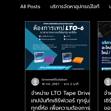
All Posts
บริการจัดหาอุปกรณ์ไอที
บริการปกป้องการโจมตีทางไซเบอร์
บริหารทรัพยากรบุคคล
ความปลอดภั
โซลูชันสำหรับองค์กร
ความปลอดภัย
GreenwillSolution
16 ก.ค. 2567
ยาว 2 นาที
Zero Trust
การจัดการสิทธิ์การเข้า
จำหน่าย LTO Tape Drive
จำห
เทปบันทึกเซิร์ฟเวอร์ ทุกรุ่น
เซิ
ความปลอดภัยไซเบอร์
DevOps
ทุกยี่ห้อ เพื่อความต้องการ
ขอ