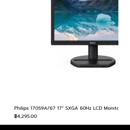
Philips 170S9A/67 17" SXGA 60Hz LCD Monitor
ราคา
฿4,295.00
สอบถามเพื่อรับส่วนลด
สอบถามเพื่อรับส่วนลด
สอบถามเพื่อรับส่วนลด
สอบถามเพื่อรับส่วนลด
สอบถามเพื่อรับส่วนลด
สอบถามเพื่อรับส่วนลด
สอบถามเพื่อรับส่วนลด
สอบถามเพื่อรับส่วนลด
สอบถามเพื่อรับส่วนลด
สอบถามเพื่อรับส่วนลด
สอบถามเพื่อรับส่วนลด
สอบถามเพื่อรับส่วนลด
สอบถามเพื่อรับส่วนลด
สอบถามเพื่อรับส่วนลด
สอบถามเพื่อรับส่วนลด
สอบถามเพื่อรับส่วนลด
สอบถามเพื่อรับส่วนลด
สอบถามเพื่อรับส่วนลด
สอบถามเพื่อรับส่วนลด
สอบถามเพื่อรับส่วนลด
สอบถามเพื่อรับส่วนลด
สอบถามเพื่อรับส่วนลด
สอบถามเพื่อรับส่วนลด
สอบถามเพื่อรับส่วนลด
สอบถามเพื่อรับส่วนลด
สอบถามเพื่อรับส่วนลด
สอบถามเพื่อรับส่วนลด
สอบถามเพื่อรับส่วนลด
สอบถามเพื่อรับส่วนลด