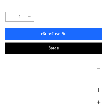
จำนวน
เพิ่มลงในรถเข็น
ซื้อเลย
Condition
Refurbished
Specifications
Warranty & Returns