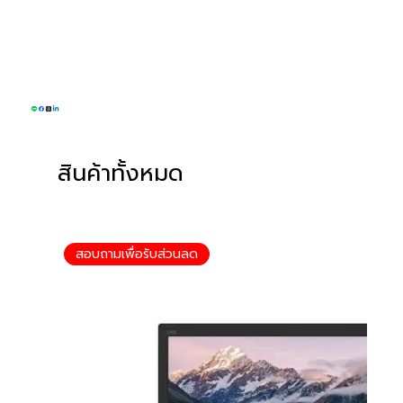
โทรศัพท์ : 093-574-6553
อีเมลล์ :
sales@greenwillsolution.com
สินค้าทั้งหมด
สอบถามเพื่อรับส่วนลด