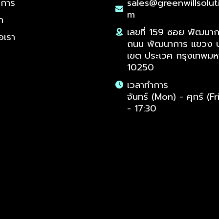
งการ
sales@greenwillsolut
m
2B9T/00 23.8" FHD
M2N3200PF/67 27"
E2N1500L/67 27" 2K
M2C5500Q/67 34"
36XE/67 23.8"
ดูข้อมูลด่วน
ดูข้อมูลด่วน
ดูข้อมูลด่วน
ดูข้อมูลด่วน
ดูข้อมูลด่วน
Philips 27E1N2100A/67 27" FHD
Philips 27M2N3800F/67 27" 4K
Philips 27E1N2500A/67 27" 2K
Philips 438P1/67 42.51" 4K UHD
AOC A1-25B40HM/67 25" FHD
ดูข้อมูลด่วน
ดูข้อมูลด่วน
ดูข้อมูลด่วน
ดูข้อมูลด่วน
ดูข้อมูลด่วน
ก
onitor
IPS Monitor
PS Monitor
Hz VA Monitor
onitor
120Hz IPS Monitor
UHD 160Hz IPS Monitor
QHD 120Hz IPS Monitor
60Hz IPS Monitor
120Hz IPS Monitor
เลขที่ 159 ซอย พัฒนา
ราคา
ราคา
ราคา
ราคา
ราคา
อเรา
฿3,180.00
฿8,495.00
฿4,600.00
฿12,650.00
฿2,355.00
ถนน พัฒนาการ แขวง 
เขต ประเวศ กรุงเทพม
10250
เวลาทำการ
จันทร์ (Mon) - ศุกร์ (Fr
- 17:30