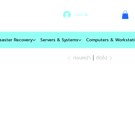
LOG IN
saster Recovery
Servers & Systems
Computers & Workstati
ก่อนหน้า
ถัดไป
ell 600GB 10K
PM 6Gb/s 3.5"
FF SAS HDD