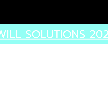
N WILL SOLUTIONS 202