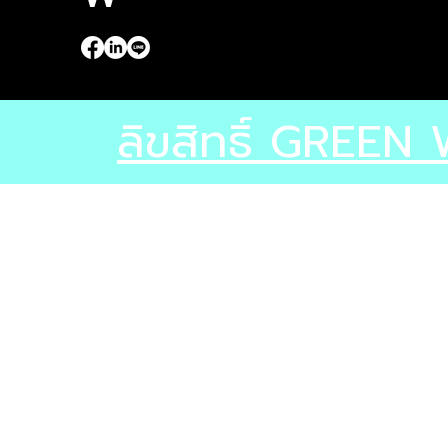
ลิขสิทธิ์ GREE