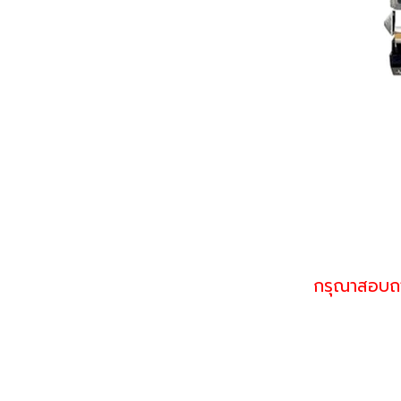
กรุณาสอบถาม
ติดต่อ
ไลน์ : @gre
โทรศัพท์ :
เพื่อรับ
อีเมลล์ :
sal