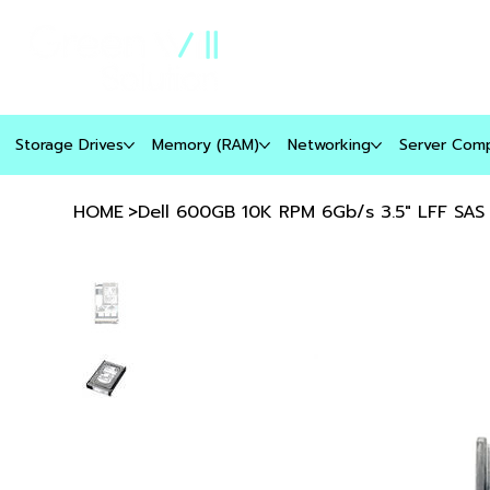
เกี่ยวกับเรา
ประวัติบริษัท
Storage Drives
Memory (RAM)
Networking
Server Com
HOME
>
Dell 600GB 10K RPM 6Gb/s 3.5" LFF SAS