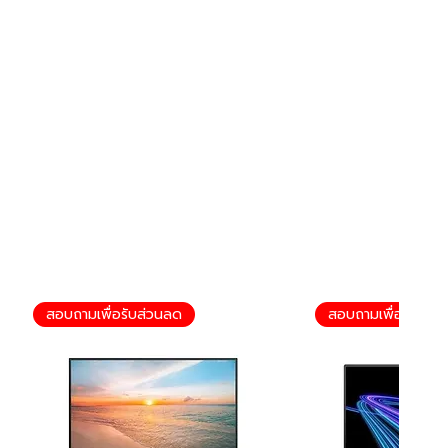
สอบถามเพื่อรับส่วนลด
สอบถามเพื่อรับส่ว