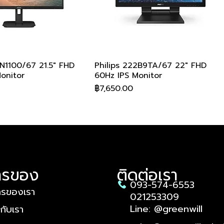
1N1100/67 21.5" FHD
ดูข้อมูลด่วน
Philips 222B9TA/67 22" FHD
ดูข้อมูลด่วน
onitor
60Hz IPS Monitor
ราคา
฿7,650.00
อรับส่วนลด
อรับส่วนลด
อรับส่วนลด
อรับส่วนลด
อรับส่วนลด
สอบถามเพื่อรับส่วนลด
สอบถามเพื่อรับส่วนลด
สอบถามเพื่อรับส่วนลด
สอบถามเพื่อรับส่วนลด
สอบถามเพื่อรับส่วนลด
ารของ
ติดต่อเรา
093-574-6553
ารของเรา
021253309
Line: @greenwill
วกับเรา