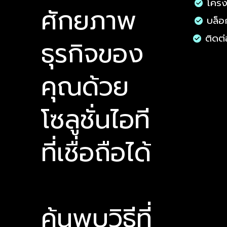
โคร
ศักยภาพ
Philips 24M2N3200PF/67 23.8"
Philips 27M2N2500NF/67 27" 2K
Philips 27E1N1800A/67 27" 4K
Philips 32M2C3200WL/67 31.5"
AOC A1-22B40HM/67 21.5" FHD
ดูข้อมูลด่วน
ดูข้อมูลด่วน
ดูข้อมูลด่วน
ดูข้อมูลด่วน
ดูข้อมูลด่วน
Philips 24
Philips 27
Philips 27
Philips 34
AOC A1-24B
บล็อ
FHD 260Hz IPS Monitor
QHD 144Hz IPS Monitor
UHD 60Hz IPS Monitor
FHD 260Hz VA Monitor
120Hz VA Monitor
60Hz IPS M
FHD 260Hz 
QHD 75Hz I
UWQHD 200
144Hz IPS M
ราคา
ราคา
ราคา
ราคา
ราคา
ราคา
ราคา
ราคา
ราคา
ราคา
ติดต่
฿3,600.00
฿4,345.00
฿5,720.00
฿5,730.00
฿1,930.00
฿8,590.00
฿4,200.00
฿3,415.00
฿8,460.00
฿2,650.00
ธุรกิจของ
คุณด้วย
โซลูชั่นไอที
ที่เชื่อถือได้
ค้นพบวิธีที่