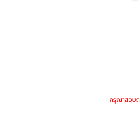
กรุณาสอบถาม
ติดต่อ
ไลน์ : @gre
โทรศัพท์ :
เพื่อรับ
อีเมลล์ :
sal