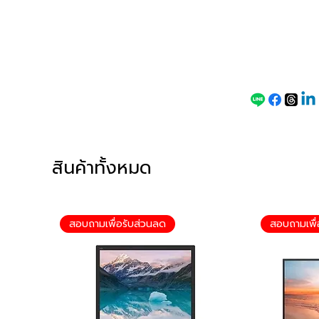
ราคา
พิเศษ
สินค้าทั้งหมด
สอบถามเพื่อรับส่วนลด
สอบถามเพื่