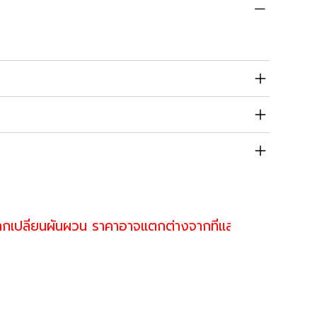
dition
urbished
cifications
ranty & Returns
pping
ลกเปลี่ยนผันผวน ราคาอาจแตกต่างจากที่แสดงบนเว็บไซต์