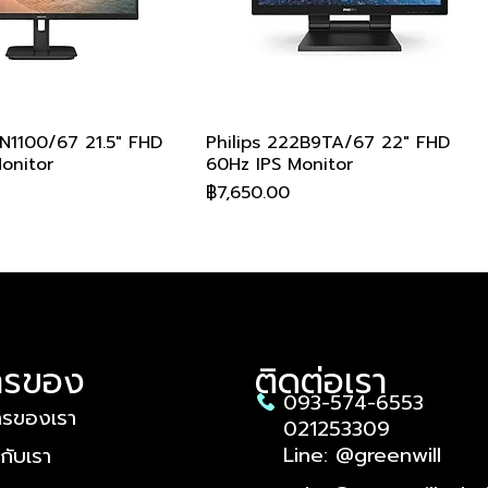
1N1100/67 21.5" FHD
ดูข้อมูลด่วน
Philips 222B9TA/67 22" FHD
ดูข้อมูลด่วน
onitor
60Hz IPS Monitor
ราคา
฿7,650.00
อรับส่วนลด
อรับส่วนลด
อรับส่วนลด
อรับส่วนลด
อรับส่วนลด
สอบถามเพื่อรับส่วนลด
สอบถามเพื่อรับส่วนลด
สอบถามเพื่อรับส่วนลด
สอบถามเพื่อรับส่วนลด
สอบถามเพื่อรับส่วนลด
ารของ
ติดต่อเรา
093-574-6553
ารของเรา
021253309
Line: @greenwill
วกับเรา