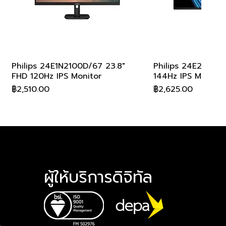
Philips 24E1N2100D/67 23.8"
ดูข้อมูลด่วน
Philips 24E2G220
ดูข้อมูล
FHD 120Hz IPS Monitor
144Hz IPS Monitor
ราคา
ราคา
฿2,510.00
฿2,625.00
สอบถามเพื่อรับส่วนลด
สอบถามเพื่อรับส่วนลด
สอบถามเพื่อรับส่วนลด
สอบถามเพื่อรับส่วนลด
สอบถามเพื่อรับส่วนลด
สอบถามเพื่อรับส่ว
สอบถามเพื่อรับส่ว
สอบถามเพื่อรับส่ว
สอบถามเพื่อรับส่ว
สอบถามเพื่อรับส่ว
ผู้ให้บริการดิจิทัล