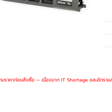
Con
Ref
Spe
War
Shi
ราคาก่อนสั่งซื้อ — เนื่องจาก IT Shortage และอัตราแ
enwill
 093-574-6553
es@greenwillsolution.com