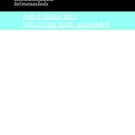
ข้อกำหนดและเงื่อนไข
ลิขสิทธิ์ GREEN WILL
SOLUTIONS 2025 สงวนลิขสิทธิ์