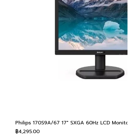
Philips 170S9A/67 17" SXGA 60Hz LCD Monitor
ราคา
฿4,295.00