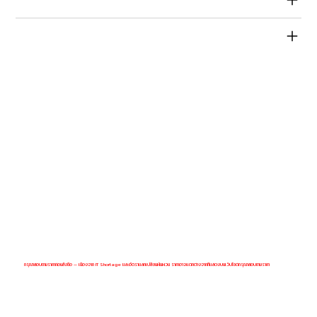
Shipping
ติดต่อเพื่อรับราคาพิเศษ
กรุณาสอบถามราคาก่อนสั่งซื้อ — เนื่องจาก IT Shortage และอัตราแลกเปลี่ยนผันผวน ราคาอาจแตกต่างจากที่แสดงบนเว็บไซต์