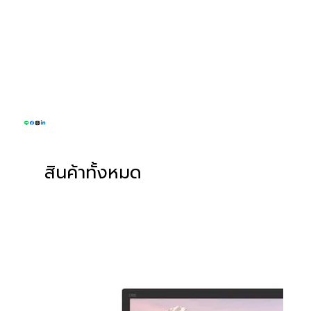
ไลน์ : @greenwill
โทรศัพท์ : 093-574-6553
อีเมลล์ :
sales@greenwillsolution.com
สินค้าทั้งหมด