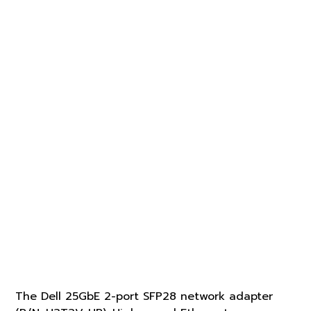
Dell BCM57414 25GbE Dual-
Port SFP28 PCIe Network
Adapter - Low Profile
P/N :
H3T3V-HP
SKU
H3T3V-
฿5,040.00
HP
ราคา
The Dell 25GbE 2-port SFP28 network adapter