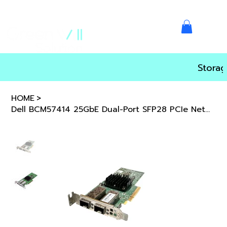
Storag
HOME
>
Dell BCM57414 25GbE Dual-Port SFP28 PCIe Network Adapter - Low Profile