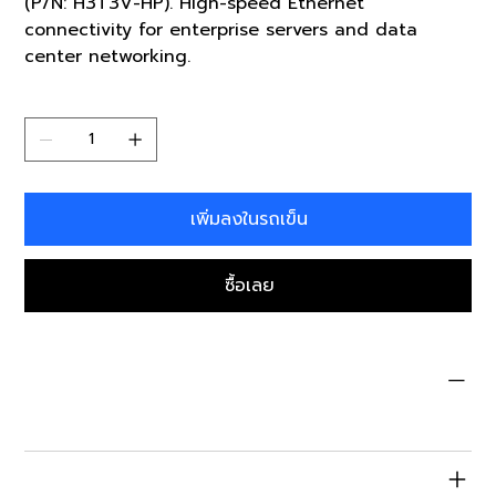
(P/N: H3T3V-HP). High-speed Ethernet
connectivity for enterprise servers and data
center networking.
จำนวน
เพิ่มลงในรถเข็น
ซื้อเลย
Condition
Open Box
Specifications