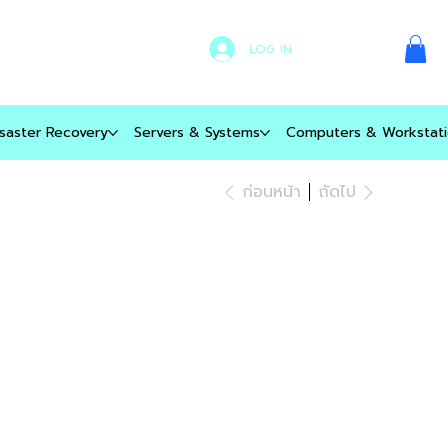
LOG IN
saster Recovery
Servers & Systems
Computers & Workstati
ก่อนหน้า
ถัดไป
SET PROTECT
dvanced - 50-
9 Seats - 1 Year