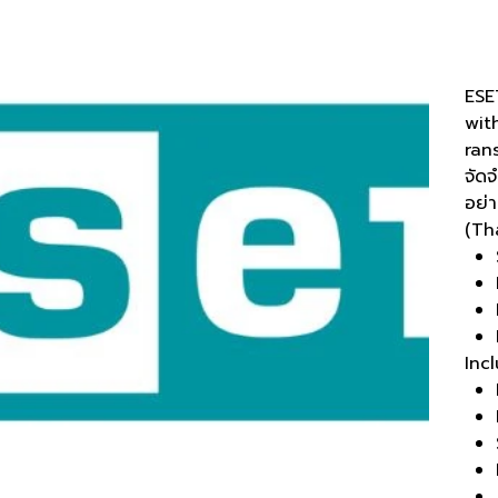
P/N
฿1,
ราคา
ESE
wit
ran
จัด
อย่
(Tha
Inc