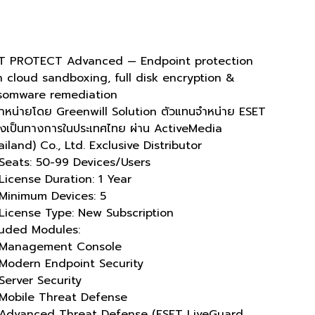
 :
ES-GW-025
SKU
ES-
GW-
995.00
025
T PROTECT Advanced
— Endpoint protection
h cloud sandboxing, full disk encryption &
somware remediation
จำหน่ายโดย
Greenwill Solution
ตัวแทนจำหน่าย ESET
างเป็นทางการในประเทศไทย ผ่าน ActiveMedia
iland) Co., Ltd. Exclusive Distributor
Seats:
50-99 Devices/Users
License Duration:
1 Year
Minimum Devices:
5
License Type:
New Subscription
luded Modules:
Management Console
Modern Endpoint Security
Server Security
Mobile Threat Defense
Advanced Threat Defense (ESET LiveGuard