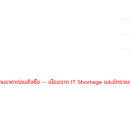
Inc
Lic
Wh
ราคาก่อนสั่งซื้อ — เนื่องจาก IT Shortage และอัตราแ
enwill
 093-574-6553
es@greenwillsolution.com