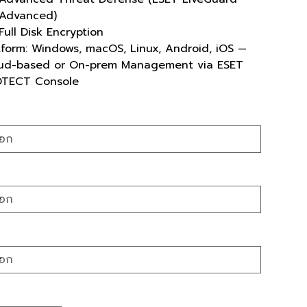
Advanced)
Full Disk Encryption
tform: Windows, macOS, Linux, Android, iOS —
ud-based or On-prem Management via ESET
TECT Console
r
ats
ation
นวน