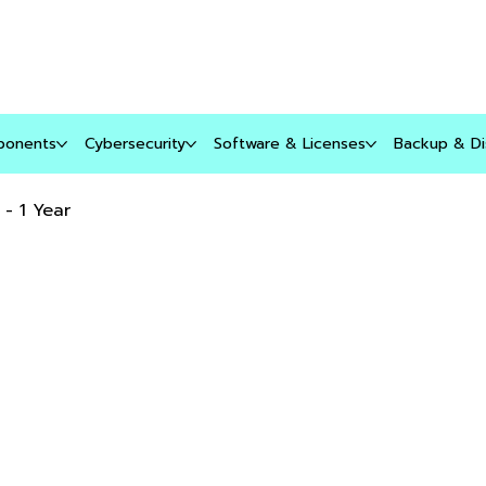
บริการของเรา
สินค้า
บล็อก
ติดต่อเรา
ponents
Cybersecurity
Software & Licenses
Backup & Di
- 1 Year
E
A
9