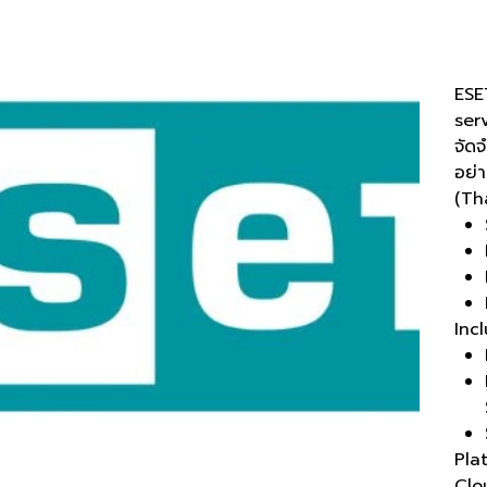
P/N
฿2,
ราคา
ESE
ser
จัด
อย่
(Tha
Inc
Pla
Clo