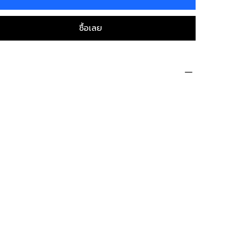
ซื้อเลย
cifications
rand
ESET
roduct
ESET PROTECT Entry
KU
ES-GW-001
eats
1-10
uration
1 Year
icense
New Subscription