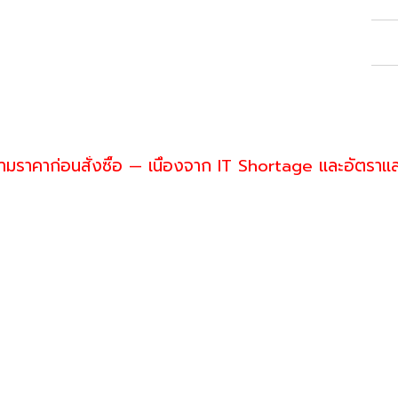
Lic
Wh
ราคาก่อนสั่งซื้อ — เนื่องจาก IT Shortage และอัตราแ
enwill
 093-574-6553
es@greenwillsolution.com