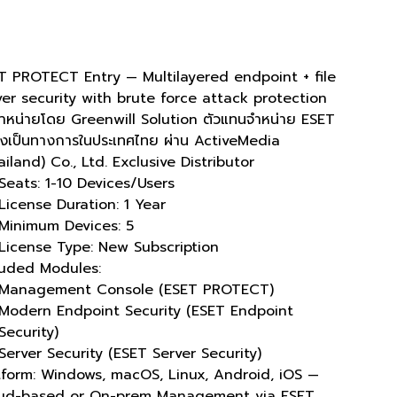
 :
ES-GW-001
SKU
ES-
GW-
188.00
001
T PROTECT Entry
— Multilayered endpoint + file
ver security with brute force attack protection
จำหน่ายโดย
Greenwill Solution
ตัวแทนจำหน่าย ESET
างเป็นทางการในประเทศไทย ผ่าน ActiveMedia
iland) Co., Ltd. Exclusive Distributor
Seats:
1-10 Devices/Users
License Duration:
1 Year
Minimum Devices:
5
License Type:
New Subscription
luded Modules:
Management Console (ESET PROTECT)
Modern Endpoint Security (ESET Endpoint
Security)
Server Security (ESET Server Security)
tform: Windows, macOS, Linux, Android, iOS —
ud-based or On-prem Management via ESET