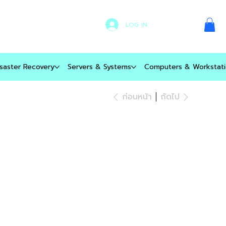
LOG IN
saster Recovery
Servers & Systems
Computers & Workstati
ก่อนหน้า
ถัดไป
SET PROTECT
ntry - 1-10 Seats
 1 Year