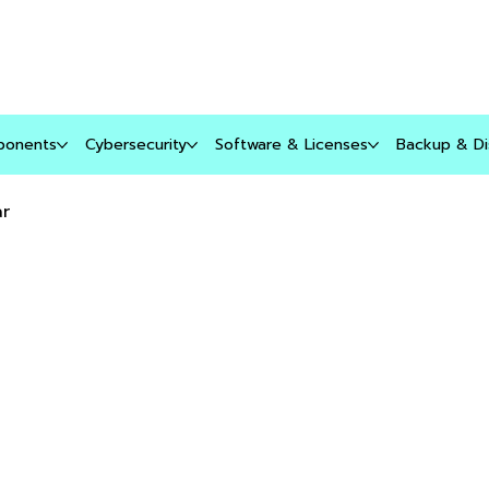
บริการของเรา
สินค้า
บล็อก
ติดต่อเรา
ponents
Cybersecurity
Software & Licenses
Backup & Di
ar
E
E
-