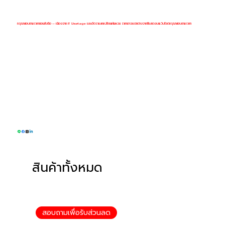
กรุณาสอบถามราคาก่อนสั่งซื้อ — เนื่องจาก IT Shortage และอัตราแลกเปลี่ยนผันผวน ราคาอาจแตกต่างจากที่แสดงบนเว็บไซต์
ไลน์ : @greenwill
โทรศัพท์ : 093-574-6553
อีเมลล์ :
sales@greenwillsolution.com
สินค้าทั้งหมด
สอบถามเพื่อรับส่วนลด