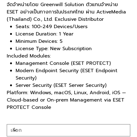
จัดจำหน่ายโดย
Greenwill Solution
ตัวแทนจำหน่าย
ESET อย่างเป็นทางการในประเทศไทย ผ่าน ActiveMedia
(Thailand) Co., Ltd. Exclusive Distributor
Seats:
100-249 Devices/Users
License Duration:
1 Year
Minimum Devices:
5
License Type:
New Subscription
Included Modules:
Management Console (ESET PROTECT)
Modern Endpoint Security (ESET Endpoint
Security)
Server Security (ESET Server Security)
Platform: Windows, macOS, Linux, Android, iOS —
Cloud-based or On-prem Management via ESET
PROTECT Console
Tier