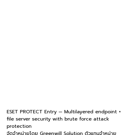
ESET PROTECT Entry - 11-25
Seats - 1 Year
P/N :
ES-GW-004
SKU
ES-
฿1,869.00
GW-
ราคา
004
ESET PROTECT Entry
— Multilayered endpoint +
file server security with brute force attack
protection
จัดจำหน่ายโดย
Greenwill Solution
ตัวแทนจำหน่าย