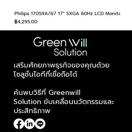
Philips 170S9A/67 17" SXGA 60Hz LCD Monitor
ราคา
฿4,295.00
สอบถามเพื่อรับส่วนลด
สอบถามเพื่อรับส่วนลด
สอบถามเพื่อรับส่วนลด
สอบถามเพื่อรับส่วนลด
สอบถามเพื่อรับส่วนลด
สอบถามเพื่อรับส่วนลด
สอบถามเพื่อรับส่วนลด
สอบถามเพื่อรับส่วนลด
สอบถามเพื่อรับส่วนลด
สอบถามเพื่อรับส่วนลด
สอบถามเพื่อรับส่วนลด
สอบถามเพื่อรับส่วนลด
สอบถามเพื่อรับส่วนลด
สอบถามเพื่อรับส่วนลด
สอบถามเพื่อรับส่วนลด
สอบถามเพื่อรับส่วนลด
สอบถามเพื่อรับส่วนลด
สอบถามเพื่อรับส่วนลด
สอบถามเพื่อรับส่วนลด
สอบถามเพื่อรับส่วนลด
สอบถามเพื่อรับส่วนลด
สอบถามเพื่อรับส่วนลด
สอบถามเพื่อรับส่วนลด
สอบถามเพื่อรับส่วนลด
สอบถามเพื่อรับส่วนลด
สอบถามเพื่อรับส่วนลด
สอบถามเพื่อรับส่วนลด
สอบถามเพื่อรับส่วนลด
สอบถามเพื่อรับส่วนลด
​เสริมศักยภาพธุรกิจของคุณด้วย
โซลูชั่นไอทีที่เชื่อถือได้
ค้นพบวิธีที่ Greenwill
Solution ขับเคลื่อนนวัตกรรมและ
ประสิทธิภาพ