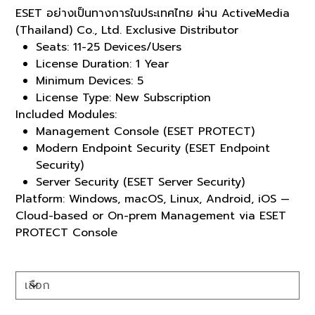
ESET อย่างเป็นทางการในประเทศไทย ผ่าน ActiveMedia
(Thailand) Co., Ltd. Exclusive Distributor
Seats:
11-25 Devices/Users
License Duration:
1 Year
Minimum Devices:
5
License Type:
New Subscription
Included Modules:
Management Console (ESET PROTECT)
Modern Endpoint Security (ESET Endpoint
Security)
Server Security (ESET Server Security)
Platform: Windows, macOS, Linux, Android, iOS —
Cloud-based or On-prem Management via ESET
PROTECT Console
Tier