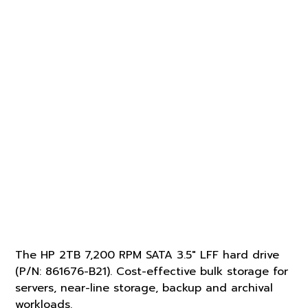
HP 2TB 7.2K RPM 6Gb/s 3.5"
LFF SATA HDD
P/N :
861676-B21
SKU
861676-
฿3,890.00
B21
ราคา
The HP 2TB 7,200 RPM SATA 3.5" LFF hard drive
(P/N: 861676-B21). Cost-effective bulk storage for
servers, near-line storage, backup and archival
workloads.