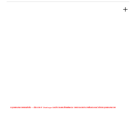
Shipping
ติดต่อเพื่อรับราคาพิเศษ
กรุณาสอบถามราคาก่อนสั่งซื้อ — เนื่องจาก IT Shortage และอัตราแลกเปลี่ยนผันผวน ราคาอาจแตกต่างจากที่แสดงบนเว็บไซต์
ไลน์ : @greenwill