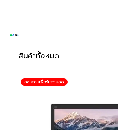
โทรศัพท์ : 093-574-6553
อีเมลล์ :
sales@greenwillsolution.com
สินค้าทั้งหมด
สอบถามเพื่อรับส่วนลด