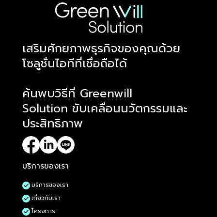
​เสริมศักยภาพธุรกิจของคุณด้วย
โซลูชั่นไอทีที่เชื่อถือได้
ค้นพบวิธีที่ Greenwill
Solution ขับเคลื่อนนวัตกรรมและ
ประสิทธิภาพ
บริการของเรา
บริการของเรา
เกี่ยวกับเรา
โครงการ