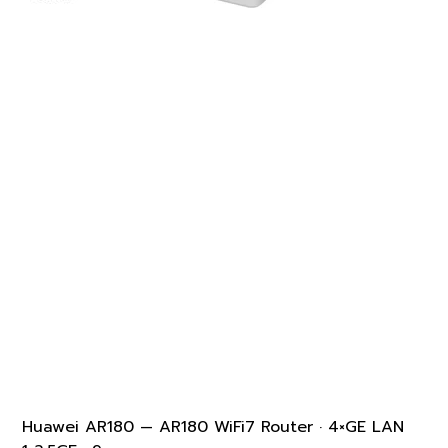
Huawei AR180 - AR180 WiFi7
Router · 4×GE LAN 1×2.5GE · 9
users
P/N :
AR180
SKU
AR180
฿2,875.00
ราคา
Huawei AR180
— AR180 WiFi7 Router · 4×GE LAN