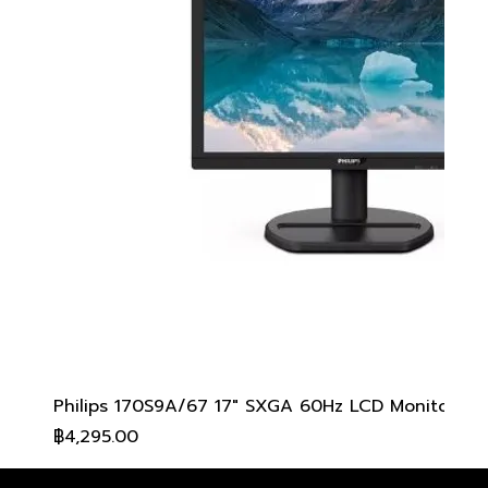
Philips 170S9A/67 17" SXGA 60Hz LCD Monitor
ราคา
฿4,295.00