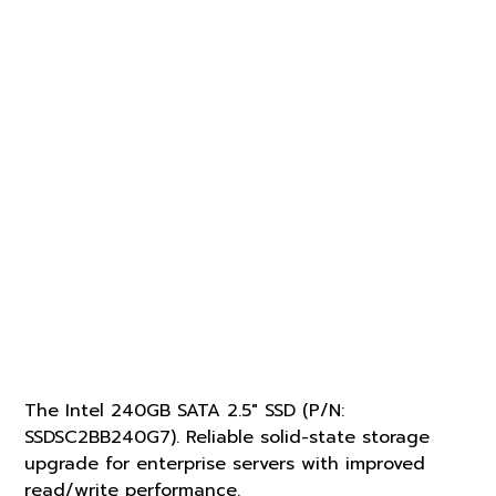
Intel 240GB 6Gb/s 2.5" SATA
SSD
P/N :
SSDSC2BB240G7
SKU
SSDSC2BB240G7
฿2,180.00
ราคา
The Intel 240GB SATA 2.5" SSD (P/N:
SSDSC2BB240G7). Reliable solid-state storage
upgrade for enterprise servers with improved
read/write performance.