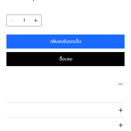
จำนวน
เพิ่มลงในรถเข็น
ซื้อเลย
Condition
Refurbished
Specifications
Warranty & Returns