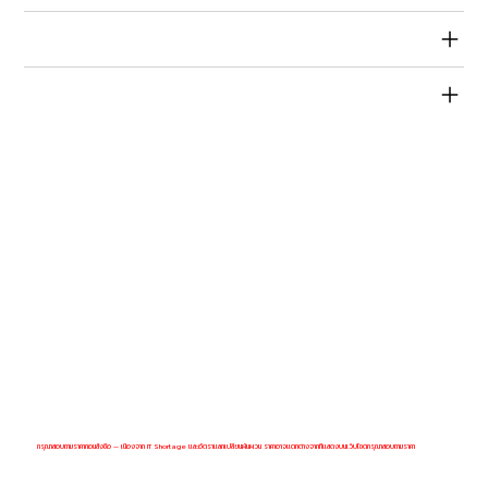
Warranty & Returns
Shipping
ติดต่อเพื่อรับราคาพิเศษ
กรุณาสอบถามราคาก่อนสั่งซื้อ — เนื่องจาก IT Shortage และอัตราแลกเปลี่ยนผันผวน ราคาอาจแตกต่างจากที่แสดงบนเว็บไซต์