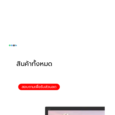
ไลน์ : @greenwill
โทรศัพท์ : 093-574-6553
อีเมลล์ :
sales@greenwillsolution.com
สินค้าทั้งหมด
สอบถามเพื่อรับส่วนลด