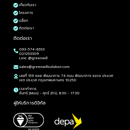
เกี่ยวกับเรา
โครงการ
บล็อก
ติดต่อเรา
ติดต่อเรา
Philips 22E1N1100/67 21.5" FHD 120Hz IPS Monitor
Philips 222B9TA/67 22" FHD 60Hz IPS Monitor
Philips 24E1N2100D/67 23.8" FHD 120Hz IPS Monit
Philips 24E2G2200/67 23.8" FHD 144Hz IPS Monit
Philips 24M2N3200PF/67 23.8" FHD 260Hz IPS Mon
Philips 242B9T/00 23.8" FHD 60Hz IPS Monitor
Philips 27E1N2100A/67 27" FHD 120Hz IPS Monitor
Philips 27E1N2100D/67 27" FHD 120Hz IPS Monitor
Philips 27E2G2200/67 27" FHD 144Hz IPS Monitor
Philips 27M2N2500NF/67 27" 2K QHD 144Hz IPS M
Philips 27M2N3200PF/67 27" FHD 260Hz IPS Moni
Philips 27M2N3800F/67 27" 4K UHD 160Hz IPS Mo
Philips 27M2N6501L/67 26.5" 2K QHD 240Hz QD-
Philips 27M2N8800/67 26.5" 4K UHD 240Hz QD-O
Philips 27E1N1800A/67 27" 4K UHD 60Hz IPS Moni
Philips 27E2N1500L/67 27" 2K QHD 75Hz IPS Moni
Philips 27E1N2500A/67 27" 2K QHD 120Hz IPS Mon
Philips 32E1N1800LA/67 31.5" 4K UHD 60Hz VA Mo
Philips 32E1N3500/67 31.5" 2K QHD 100Hz IPS Mon
Philips 32M2C3200WL/67 31.5" FHD 260Hz VA Mon
Philips 34M2C5500Q/67 34" UWQHD 200Hz VA Mo
Philips 438P1/67 42.51" 4K UHD 60Hz IPS Monitor
Philips 49B2U5900CH/00 49" DQHD 75Hz VA Moni
AOC A1-22B30HM2/67 21.5" FHD 100Hz VA Monito
AOC A1-22B40HM/67 21.5" FHD 120Hz VA Monitor
AOC A1-24B36XE/67 23.8" 144Hz IPS Monitor
AOC A1-25B40HM/67 25" FHD 120Hz IPS Monitor
AOC A1-24G11ZE/67 23.8" 240Hz IPS Monitor
AOC A1-24G50Z2/67 23.8" 260Hz IPS Monitor
093-574-6553
ราคา
ราคา
ราคา
ราคา
ราคา
ราคา
ราคา
ราคา
ราคา
ราคา
ราคา
ราคา
ราคา
ราคา
ราคา
ราคา
ราคา
ราคา
ราคา
ราคา
ราคา
ราคา
ราคา
ราคา
ราคา
ราคา
ราคา
ราคา
ราคา
฿1,965.00
฿7,650.00
฿2,510.00
฿2,625.00
฿3,600.00
฿8,590.00
฿3,180.00
฿3,130.00
฿3,250.00
฿4,345.00
฿4,200.00
฿8,495.00
฿15,295.00
฿25,180.00
฿5,720.00
฿3,415.00
฿4,600.00
฿7,600.00
฿6,285.00
฿5,730.00
฿8,460.00
฿12,650.00
฿27,650.00
฿1,945.00
฿1,930.00
฿2,650.00
฿2,355.00
฿3,475.00
฿3,415.00
021253309
Line: @greenwill
sales@greenwillsolution.com
เลขที่ 159 ซอย พัฒนาการ 74 ถนน พัฒนาการ แขวง ประเวศ
เขต ประเวศ กรุงเทพมหานคร 10250
เวลาทำการ
จันทร์ (Mon) - ศุกร์ (Fri); 8:30 - 17:30
ผู้ให้บริการดิจิทัล