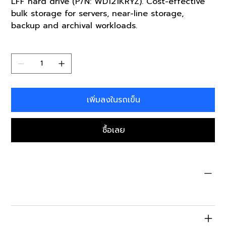
LFF hard drive (P/N: WD121KRYZ). Cost-effective
bulk storage for servers, near-line storage,
backup and archival workloads.
จำนวน
เพิ่มลงในรถเข็น
ซื้อเลย
Condition
Refurbished
Specifications