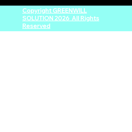
Copyright GREENWILL
SOLUTION 2026 All Rights
Reserved