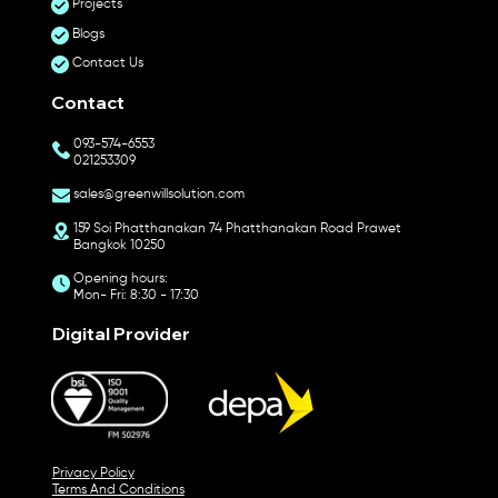
Projects
Blogs
Contact Us
Contact
Philips 22E1N1100/67 21.5" FHD 120Hz IPS Monitor
Philips 222B9TA/67 22" FHD 60Hz IPS Monitor
Philips 24E1N2100D/67 23.8" FHD 120Hz IPS Monitor
Philips 24E2G2200/67 23.8" FHD 144Hz IPS Monitor
Philips 24M2N3200PF/67 23.8" FHD 260Hz IPS Monitor
Philips 242B9T/00 23.8" FHD 60Hz IPS Monitor
Philips 27E1N2100A/67 27" FHD 120Hz IPS Monitor
Philips 27E1N2100D/67 27" FHD 120Hz IPS Monitor
Philips 27E2G2200/67 27" FHD 144Hz IPS Monitor
Philips 27M2N2500NF/67 27" 2K QHD 144Hz IPS Monitor
Philips 27M2N3200PF/67 27" FHD 260Hz IPS Monitor
Philips 27M2N3800F/67 27" 4K UHD 160Hz IPS Monitor
Philips 27M2N6501L/67 26.5" 2K QHD 240Hz QD-OLED M
Philips 27M2N8800/67 26.5" 4K UHD 240Hz QD-OLED M
Philips 27E1N1800A/67 27" 4K UHD 60Hz IPS Monitor
Philips 27E2N1500L/67 27" 2K QHD 75Hz IPS Monitor
Philips 27E1N2500A/67 27" 2K QHD 120Hz IPS Monitor
Philips 32E1N1800LA/67 31.5" 4K UHD 60Hz VA Monitor
Philips 32E1N3500/67 31.5" 2K QHD 100Hz IPS Monitor
Philips 32M2C3200WL/67 31.5" FHD 260Hz VA Monitor
Philips 34M2C5500Q/67 34" UWQHD 200Hz VA Monito
Philips 438P1/67 42.51" 4K UHD 60Hz IPS Monitor
Philips 49B2U5900CH/00 49" DQHD 75Hz VA Monitor
AOC A1-22B30HM2/67 21.5" FHD 100Hz VA Monitor
AOC A1-22B40HM/67 21.5" FHD 120Hz VA Monitor
AOC A1-24B36XE/67 23.8" 144Hz IPS Monitor
AOC A1-25B40HM/67 25" FHD 120Hz IPS Monitor
AOC A1-24G11ZE/67 23.8" 240Hz IPS Monitor
AOC A1-24G50Z2/67 23.8" 260Hz IPS Monitor
093-574-6553
Price
Price
Price
Price
Price
Price
Price
Price
Price
Price
Price
Price
Price
Price
Price
Price
Price
Price
Price
Price
Price
Price
Price
Price
Price
Price
Price
Price
Price
THB 1,965.00
THB 7,650.00
THB 2,510.00
THB 2,625.00
THB 3,600.00
THB 8,590.00
THB 3,180.00
THB 3,130.00
THB 3,250.00
THB 4,345.00
THB 4,200.00
THB 8,495.00
THB 15,295.00
THB 25,180.00
THB 5,720.00
THB 3,415.00
THB 4,600.00
THB 7,600.00
THB 6,285.00
THB 5,730.00
THB 8,460.00
THB 12,650.00
THB 27,650.00
THB 1,945.00
THB 1,930.00
THB 2,650.00
THB 2,355.00
THB 3,475.00
THB 3,415.00
021253309
sales@greenwillsolution.com
159 Soi Phatthanakan 74 Phatthanakan Road Prawet
Bangkok 10250
Opening hours:
Mon- Fri: 8:30 - 17:30
Digital Provider
Privacy Policy
Terms And Conditions