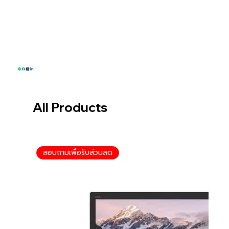
Line: @greenwill
Tel: 093-574-6553
Email: sales@greenwillsolution.com
All Products
สอบถามเพื่อรับส่วนลด