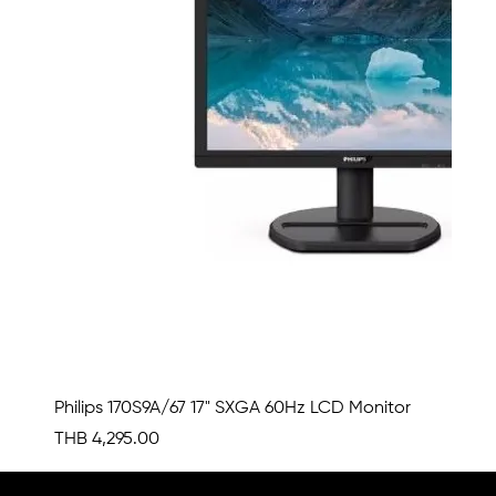
Philips 170S9A/67 17" SXGA 60Hz LCD Monitor
Price
THB 4,295.00
สอบถามเพื่อรับส่วนลด
สอบถามเพื่อรับส่วนลด
สอบถามเพื่อรับส่วนลด
สอบถามเพื่อรับส่วนลด
สอบถามเพื่อรับส่วนลด
สอบถามเพื่อรับส่วนลด
สอบถามเพื่อรับส่วนลด
สอบถามเพื่อรับส่วนลด
สอบถามเพื่อรับส่วนลด
สอบถามเพื่อรับส่วนลด
สอบถามเพื่อรับส่วนลด
สอบถามเพื่อรับส่วนลด
สอบถามเพื่อรับส่วนลด
สอบถามเพื่อรับส่วนลด
สอบถามเพื่อรับส่วนลด
สอบถามเพื่อรับส่วนลด
สอบถามเพื่อรับส่วนลด
สอบถามเพื่อรับส่วนลด
สอบถามเพื่อรับส่วนลด
สอบถามเพื่อรับส่วนลด
สอบถามเพื่อรับส่วนลด
สอบถามเพื่อรับส่วนลด
สอบถามเพื่อรับส่วนลด
สอบถามเพื่อรับส่วนลด
สอบถามเพื่อรับส่วนลด
สอบถามเพื่อรับส่วนลด
สอบถามเพื่อรับส่วนลด
สอบถามเพื่อรับส่วนลด
สอบถามเพื่อรับส่วนลด