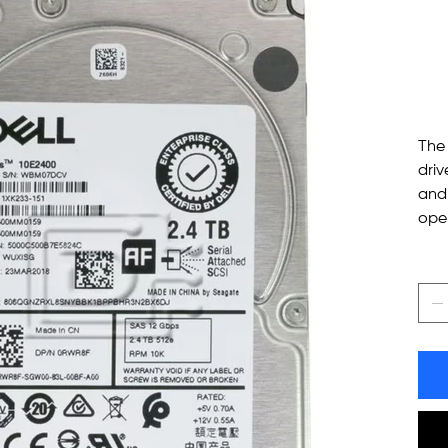
P/N
Price
THB
The 
driv
and 
oper
Qua