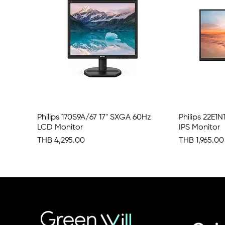
Philips 170S9A/67 17" SXGA 60Hz
Quick View
Philips 22E1
LCD Monitor
IPS Monitor
Price
Price
THB 4,295.00
THB 1,965.00
สอบถามเพื่อรับส่วนลด
สอบถามเพื่อรับส่วนลด
สอบถามเพื่อรับส่วนลด
สอบถามเพื่อรับส่วนลด
สอบถามเพื่อรับส่วนลด
สอบถามเพื่
สอบถามเพื่
สอบถามเพื่
สอบถามเพื่
สอบถามเพื่