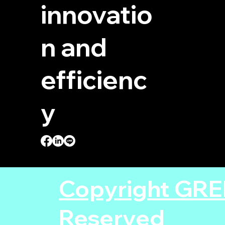
innovatio
n and
efficienc
y
Copyright GRE
Reserved