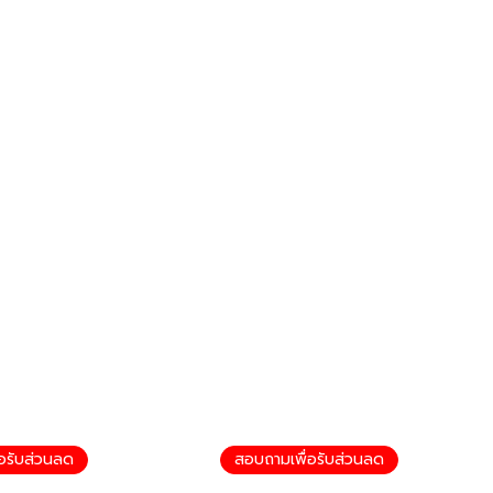
อรับส่วนลด
สอบถามเพื่อรับส่วนลด