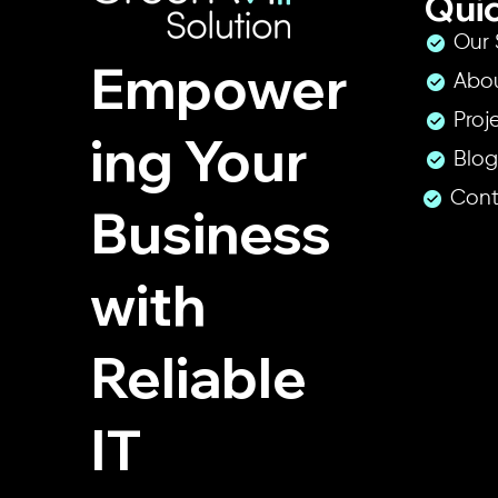
Quic
Our 
Empower
Abo
Proj
ing Your
Philips 24M2N3200PF/67 23.8" FHD
Philips 27M2N2500NF/67 27" 2K QHD
Philips 27E1N1800A/67 27" 4K UHD
Philips 32M2C3200WL/67 31.5" FHD
AOC A1-22B40HM/67 21.5" FHD
Quick View
Quick View
Quick View
Quick View
Quick View
Philips 242B
Philips 27M
Philips 27E2
Philips 34M
AOC A1-24B36
Blog
260Hz IPS Monitor
144Hz IPS Monitor
60Hz IPS Monitor
260Hz VA Monitor
120Hz VA Monitor
IPS Monitor
260Hz IPS Mo
75Hz IPS Mon
UWQHD 200H
Monitor
Price
Price
Price
Price
Price
Price
Price
Price
Price
Price
THB 3,600.00
THB 4,345.00
THB 5,720.00
THB 5,730.00
THB 1,930.00
THB 8,590.0
THB 4,200.0
THB 3,415.0
THB 8,460.0
THB 2,650.0
Cont
Business
with
Reliable
IT