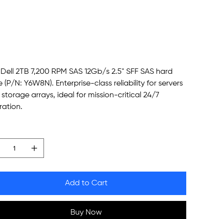
HDD
SKU
 :
Y6W8N
Y6W8N
 5,250.00
Dell 2TB 7,200 RPM SAS 12Gb/s 2.5" SFF SAS hard
e (P/N: Y6W8N). Enterprise-class reliability for servers
storage arrays, ideal for mission-critical 24/7
ation.
ntity
Add to Cart
Buy Now