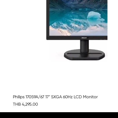
Philips 170S9A/67 17" SXGA 60Hz LCD Monitor
Price
THB 4,295.00
สอบถามเพื่อรับส่วนลด
สอบถามเพื่อรับส่วนลด
สอบถามเพื่อรับส่วนลด
สอบถามเพื่อรับส่วนลด
สอบถามเพื่อรับส่วนลด
สอบถามเพื่อรับส่วนลด
สอบถามเพื่อรับส่วนลด
สอบถามเพื่อรับส่วนลด
สอบถามเพื่อรับส่วนลด
สอบถามเพื่อรับส่วนลด
สอบถามเพื่อรับส่วนลด
สอบถามเพื่อรับส่วนลด
สอบถามเพื่อรับส่วนลด
สอบถามเพื่อรับส่วนลด
สอบถามเพื่อรับส่วนลด
สอบถามเพื่อรับส่วนลด
สอบถามเพื่อรับส่วนลด
สอบถามเพื่อรับส่วนลด
สอบถามเพื่อรับส่วนลด
สอบถามเพื่อรับส่วนลด
สอบถามเพื่อรับส่วนลด
สอบถามเพื่อรับส่วนลด
สอบถามเพื่อรับส่วนลด
สอบถามเพื่อรับส่วนลด
สอบถามเพื่อรับส่วนลด
สอบถามเพื่อรับส่วนลด
สอบถามเพื่อรับส่วนลด
สอบถามเพื่อรับส่วนลด
สอบถามเพื่อรับส่วนลด