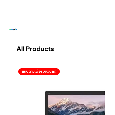
Tel: 093-574-6553
Email: sales@greenwillsolution.com
All Products
สอบถามเพื่อรับส่วนลด