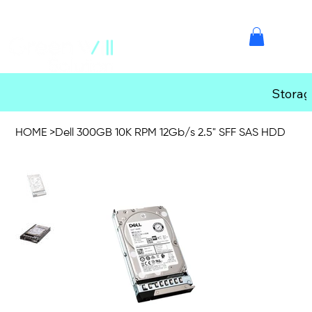
Storag
HOME
>
Dell 300GB 10K RPM 12Gb/s 2.5" SFF SAS HDD