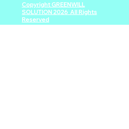
Copyright GREENWILL
SOLUTION 2026 All Rights
Reserved