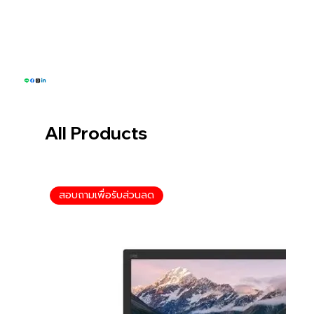
Tel: 093-574-6553
Email: sales@greenwillsolution.com
All Products
สอบถามเพื่อรับส่วนลด