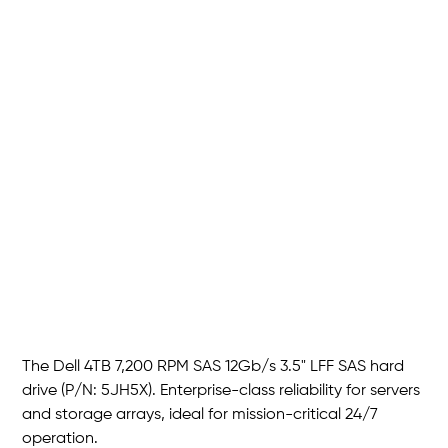
Dell ME4 4TB 7.2K RPM
12Gb/s 3.5" LFF SAS HDD
SKU
P/N :
5JH5X
5JH5X
Price
THB 3,500.00
The Dell 4TB 7,200 RPM SAS 12Gb/s 3.5" LFF SAS hard
drive (P/N: 5JH5X). Enterprise-class reliability for servers
and storage arrays, ideal for mission-critical 24/7
operation.