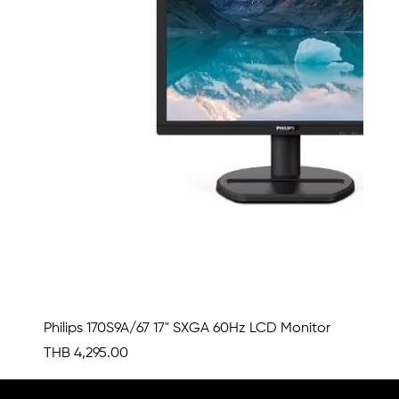
Philips 170S9A/67 17" SXGA 60Hz LCD Monitor
Price
THB 4,295.00
สอบถามเพื่อรับส่วนลด
สอบถามเพื่อรับส่วนลด
สอบถามเพื่อรับส่วนลด
สอบถามเพื่อรับส่วนลด
สอบถามเพื่อรับส่วนลด
สอบถามเพื่อรับส่วนลด
สอบถามเพื่อรับส่วนลด
สอบถามเพื่อรับส่วนลด
สอบถามเพื่อรับส่วนลด
สอบถามเพื่อรับส่วนลด
สอบถามเพื่อรับส่วนลด
สอบถามเพื่อรับส่วนลด
สอบถามเพื่อรับส่วนลด
สอบถามเพื่อรับส่วนลด
สอบถามเพื่อรับส่วนลด
สอบถามเพื่อรับส่วนลด
สอบถามเพื่อรับส่วนลด
สอบถามเพื่อรับส่วนลด
สอบถามเพื่อรับส่วนลด
สอบถามเพื่อรับส่วนลด
สอบถามเพื่อรับส่วนลด
สอบถามเพื่อรับส่วนลด
สอบถามเพื่อรับส่วนลด
สอบถามเพื่อรับส่วนลด
สอบถามเพื่อรับส่วนลด
สอบถามเพื่อรับส่วนลด
สอบถามเพื่อรับส่วนลด
สอบถามเพื่อรับส่วนลด
สอบถามเพื่อรับส่วนลด