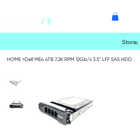
Storag
HOME
>
Dell ME4 4TB 7.2K RPM 12Gb/s 3.5" LFF SAS HDD