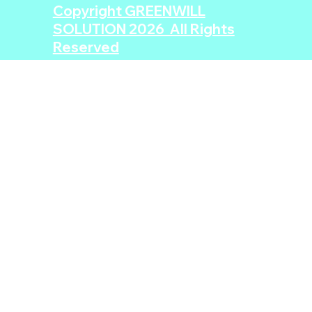
Copyright GREENWILL
SOLUTION 2026 All Rights
Reserved