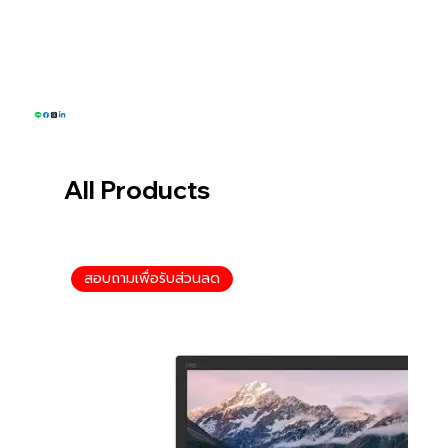
Tel: 093-574-6553
Email: sales@greenwillsolution.com
All Products
สอบถามเพื่อรับส่วนลด