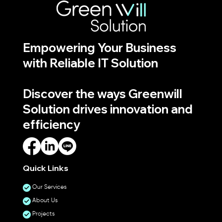
Empowering Your Business
with Reliable IT Solution
Discover the ways Greenwill
Solution drives innovation and
efficiency
Quick Links
Our Services
About Us
Projects