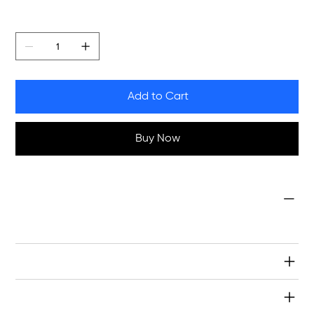
Quantity
Add to Cart
Buy Now
Condition
Refurbished
Specifications
Warranty & Returns