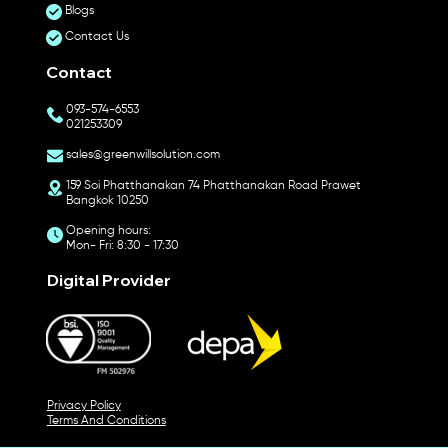
Blogs
Contact Us
Contact
Philips 22E1N1100/67 21.5" FHD 120Hz IPS Monitor
Philips 222B9TA/67 22" FHD 60Hz IPS Monitor
Philips 24E1N2100D/67 23.8" FHD 120Hz IPS Monitor
Philips 24E2G2200/67 23.8" FHD 144Hz IPS Monitor
Philips 24M2N3200PF/67 23.8" FHD 260Hz IPS Monitor
Philips 242B9T/00 23.8" FHD 60Hz IPS Monitor
Philips 27E1N2100A/67 27" FHD 120Hz IPS Monitor
Philips 27E1N2100D/67 27" FHD 120Hz IPS Monitor
Philips 27E2G2200/67 27" FHD 144Hz IPS Monitor
Philips 27M2N2500NF/67 27" 2K QHD 144Hz IPS Monitor
Philips 27M2N3200PF/67 27" FHD 260Hz IPS Monitor
Philips 27M2N3800F/67 27" 4K UHD 160Hz IPS Monitor
Philips 27M2N6501L/67 26.5" 2K QHD 240Hz QD-OLED M
Philips 27M2N8800/67 26.5" 4K UHD 240Hz QD-OLED M
Philips 27E1N1800A/67 27" 4K UHD 60Hz IPS Monitor
Philips 27E2N1500L/67 27" 2K QHD 75Hz IPS Monitor
Philips 27E1N2500A/67 27" 2K QHD 120Hz IPS Monitor
Philips 32E1N1800LA/67 31.5" 4K UHD 60Hz VA Monitor
Philips 32E1N3500/67 31.5" 2K QHD 100Hz IPS Monitor
Philips 32M2C3200WL/67 31.5" FHD 260Hz VA Monitor
Philips 34M2C5500Q/67 34" UWQHD 200Hz VA Monito
Philips 438P1/67 42.51" 4K UHD 60Hz IPS Monitor
Philips 49B2U5900CH/00 49" DQHD 75Hz VA Monitor
AOC A1-22B30HM2/67 21.5" FHD 100Hz VA Monitor
AOC A1-22B40HM/67 21.5" FHD 120Hz VA Monitor
AOC A1-24B36XE/67 23.8" 144Hz IPS Monitor
AOC A1-25B40HM/67 25" FHD 120Hz IPS Monitor
AOC A1-24G11ZE/67 23.8" 240Hz IPS Monitor
AOC A1-24G50Z2/67 23.8" 260Hz IPS Monitor
093-574-6553
Price
Price
Price
Price
Price
Price
Price
Price
Price
Price
Price
Price
Price
Price
Price
Price
Price
Price
Price
Price
Price
Price
Price
Price
Price
Price
Price
Price
Price
THB 1,965.00
THB 7,650.00
THB 2,510.00
THB 2,625.00
THB 3,600.00
THB 8,590.00
THB 3,180.00
THB 3,130.00
THB 3,250.00
THB 4,345.00
THB 4,200.00
THB 8,495.00
THB 15,295.00
THB 25,180.00
THB 5,720.00
THB 3,415.00
THB 4,600.00
THB 7,600.00
THB 6,285.00
THB 5,730.00
THB 8,460.00
THB 12,650.00
THB 27,650.00
THB 1,945.00
THB 1,930.00
THB 2,650.00
THB 2,355.00
THB 3,475.00
THB 3,415.00
021253309
sales@greenwillsolution.com
159 Soi Phatthanakan 74 Phatthanakan Road Prawet
Bangkok 10250
Opening hours:
Mon- Fri: 8:30 - 17:30
Digital Provider
Privacy Policy
Terms And Conditions