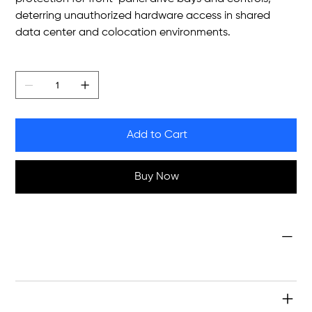
deterring unauthorized hardware access in shared
data center and colocation environments.
Quantity
Add to Cart
Buy Now
Condition
Refurbished
Warranty & Returns