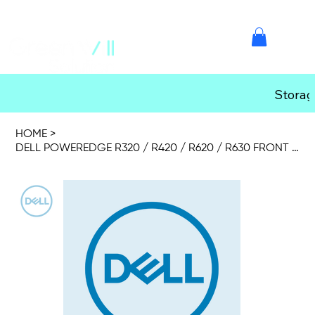
Storag
HOME
>
DELL POWEREDGE R320 / R420 / R620 / R630 FRONT BEZEL