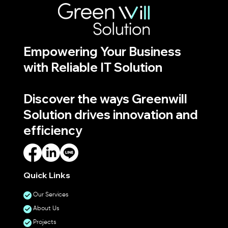
สอบถามเพื่อรับส่วนลด
สอบถามเพื่อรับส่วนลด
สอบถามเพื่อรับส่วนลด
สอบถามเพื่อรับส่วนลด
สอบถามเพื่อรับส่วนลด
สอบถามเพื่อรับส่วนลด
สอบถามเพื่อรับส่วนลด
สอบถามเพื่อรับส่วนลด
สอบถามเพื่อรับส่วนลด
สอบถามเพื่อรับส่วนลด
สอบถามเพื่อรับส่วนลด
สอบถามเพื่อรับส่วนลด
สอบถามเพื่อรับส่วนลด
สอบถามเพื่อรับส่วนลด
สอบถามเพื่อรับส่วนลด
สอบถามเพื่อรับส่วนลด
สอบถามเพื่อรับส่วนลด
สอบถามเพื่อรับส่วนลด
สอบถามเพื่อรับส่วนลด
สอบถามเพื่อรับส่วนลด
สอบถามเพื่อรับส่วนลด
สอบถามเพื่อรับส่วนลด
สอบถามเพื่อรับส่วนลด
สอบถามเพื่อรับส่วนลด
สอบถามเพื่อรับส่วนลด
สอบถามเพื่อรับส่วนลด
สอบถามเพื่อรับส่วนลด
สอบถามเพื่อรับส่วนลด
สอบถามเพื่อรับส่วนลด
Empowering Your Business
with Reliable IT Solution
Discover the ways Greenwill
Solution drives innovation and
efficiency
Quick Links
Our Services
About Us
Projects