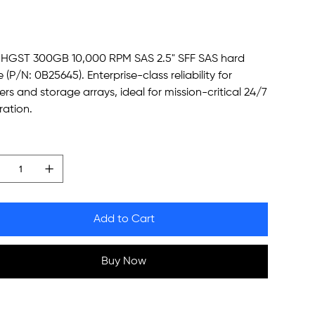
 :
0B25645
0B25645
 1,920.00
 HGST 300GB 10,000 RPM SAS 2.5" SFF SAS hard
e (P/N: 0B25645). Enterprise-class reliability for
ers and storage arrays, ideal for mission-critical 24/7
ation.
ntity
Add to Cart
Buy Now