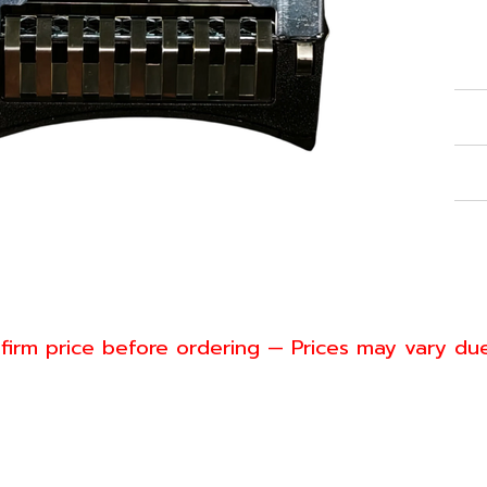
Con
Ple
Spe
War
Shi
firm price before ordering — Prices may vary du
nwill
4-6553
s@greenwillsolution.com