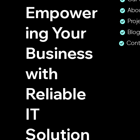
Empower
Abo
Proj
ing Your
Philips 24M2N3200PF/67 23.8" FHD
Philips 27M2N2500NF/67 27" 2K QHD
Philips 27E1N1800A/67 27" 4K UHD
Philips 32M2C3200WL/67 31.5" FHD
AOC A1-22B40HM/67 21.5" FHD
Quick View
Quick View
Quick View
Quick View
Quick View
Philips 242B
Philips 27M
Philips 27E2
Philips 34M
AOC A1-24B36
Blog
260Hz IPS Monitor
144Hz IPS Monitor
60Hz IPS Monitor
260Hz VA Monitor
120Hz VA Monitor
IPS Monitor
260Hz IPS Mo
75Hz IPS Mon
UWQHD 200H
Monitor
Price
Price
Price
Price
Price
Price
Price
Price
Price
Price
THB 3,600.00
THB 4,345.00
THB 5,720.00
THB 5,730.00
THB 1,930.00
THB 8,590.0
THB 4,200.0
THB 3,415.0
THB 8,460.0
THB 2,650.0
Cont
Business
with
Reliable
IT
Solution