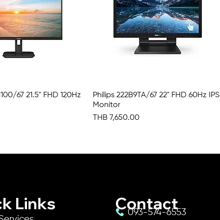
N1100/67 21.5" FHD 120Hz
Quick View
Philips 222B9TA/67 22" FHD 60Hz IPS
Quick View
Monitor
Price
THB 7,650.00
อรับส่วนลด
อรับส่วนลด
อรับส่วนลด
อรับส่วนลด
อรับส่วนลด
สอบถามเพื่อรับส่วนลด
สอบถามเพื่อรับส่วนลด
สอบถามเพื่อรับส่วนลด
สอบถามเพื่อรับส่วนลด
สอบถามเพื่อรับส่วนลด
k Links
Contact
093-574-6553
Services