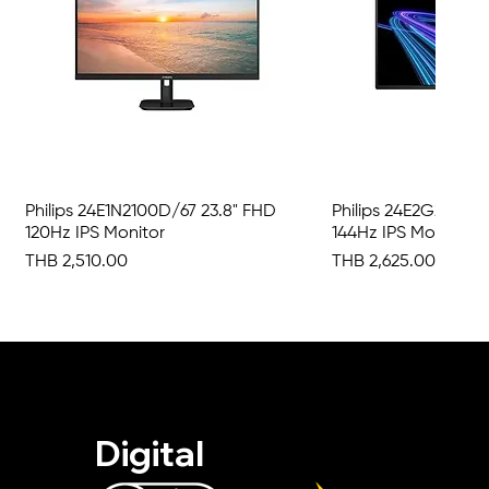
Philips 24E1N2100D/67 23.8" FHD
Quick View
Philips 24E2G2200/6
Quick 
120Hz IPS Monitor
144Hz IPS Monitor
Price
Price
THB 2,510.00
THB 2,625.00
สอบถามเพื่อรับส่วนลด
สอบถามเพื่อรับส่วนลด
สอบถามเพื่อรับส่วนลด
สอบถามเพื่อรับส่วนลด
สอบถามเพื่อรับส่วนลด
สอบถามเพื่อรับส่ว
สอบถามเพื่อรับส่ว
สอบถามเพื่อรับส่ว
สอบถามเพื่อรับส่ว
สอบถามเพื่อรับส่ว
Digital