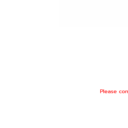
Please con
Conta
Line: @gree
Tel: 093-57
ct for
Email: sale