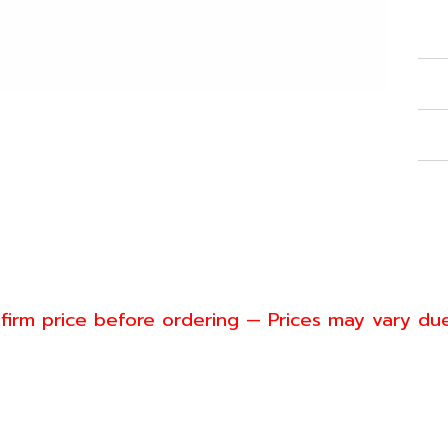
Ref
Spe
War
Shi
firm price before ordering — Prices may vary du
nwill
4-6553
s@greenwillsolution.com