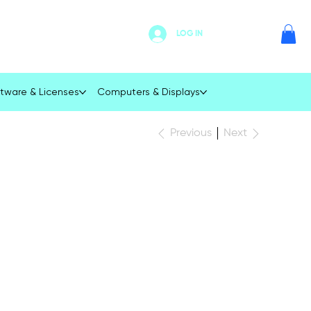
LOG IN
tware & Licenses
Computers & Displays
Next
Previous
P 1TB 7.2K RPM
Gb/s 3.5" LFF
ATA HDD
SKU