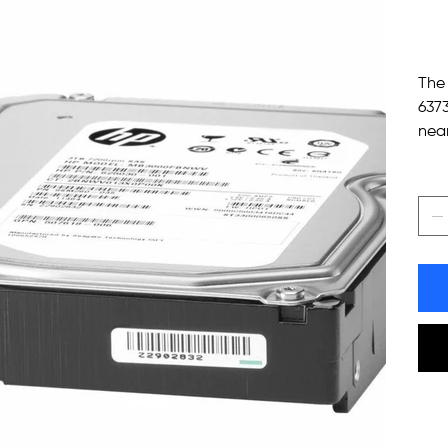
P/N
Price
THB
The 
6373
near
Qua
Con