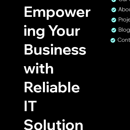
Empower
Abo
Proj
ing Your
Philips 24M2N3200PF/67 23.8" FHD
Philips 27M2N2500NF/67 27" 2K QHD
Philips 27E1N1800A/67 27" 4K UHD
Philips 32M2C3200WL/67 31.5" FHD
AOC A1-22B40HM/67 21.5" FHD
Quick View
Quick View
Quick View
Quick View
Quick View
Philips 242B
Philips 27M
Philips 27E2
Philips 34M
AOC A1-24B36
Blog
260Hz IPS Monitor
144Hz IPS Monitor
60Hz IPS Monitor
260Hz VA Monitor
120Hz VA Monitor
IPS Monitor
260Hz IPS Mo
75Hz IPS Mon
UWQHD 200H
Monitor
Price
Price
Price
Price
Price
Price
Price
Price
Price
Price
THB 3,600.00
THB 4,345.00
THB 5,720.00
THB 5,730.00
THB 1,930.00
THB 8,590.0
THB 4,200.0
THB 3,415.0
THB 8,460.0
THB 2,650.0
Cont
Business
with
Reliable
IT
Solution