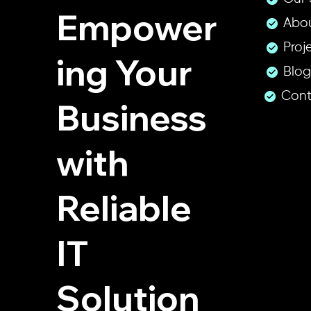
Empower
Abo
Proj
ing Your
Philips 24M2N3200PF/67 23.8" FHD
Philips 27M2N2500NF/67 27" 2K QHD
Philips 27E1N1800A/67 27" 4K UHD
Philips 32M2C3200WL/67 31.5" FHD
AOC A1-22B40HM/67 21.5" FHD
Quick View
Quick View
Quick View
Quick View
Quick View
Philips 242B
Philips 27M
Philips 27E2
Philips 34M
AOC A1-24B36
Blog
260Hz IPS Monitor
144Hz IPS Monitor
60Hz IPS Monitor
260Hz VA Monitor
120Hz VA Monitor
IPS Monitor
260Hz IPS Mo
75Hz IPS Mon
UWQHD 200H
Monitor
Price
Price
Price
Price
Price
Price
Price
Price
Price
Price
THB 3,600.00
THB 4,345.00
THB 5,720.00
THB 5,730.00
THB 1,930.00
THB 8,590.0
THB 4,200.0
THB 3,415.0
THB 8,460.0
THB 2,650.0
Cont
Business
with
Reliable
IT
Solution