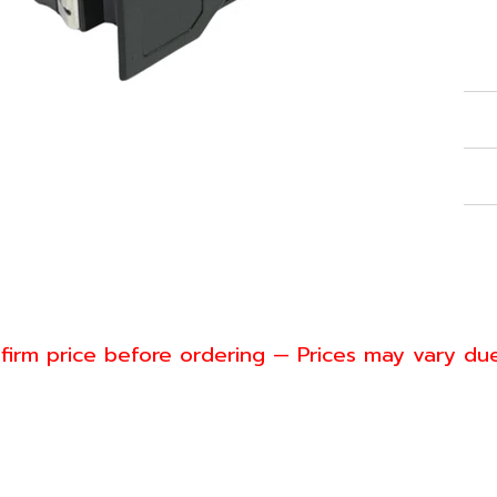
Con
Ref
Spe
War
Shi
firm price before ordering — Prices may vary du
nwill
4-6553
s@greenwillsolution.com