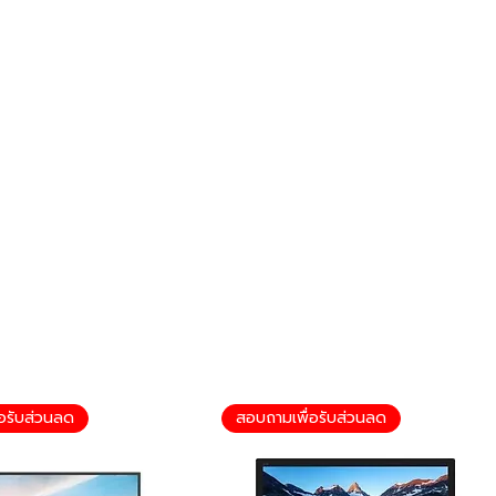
อรับส่วนลด
สอบถามเพื่อรับส่วนลด