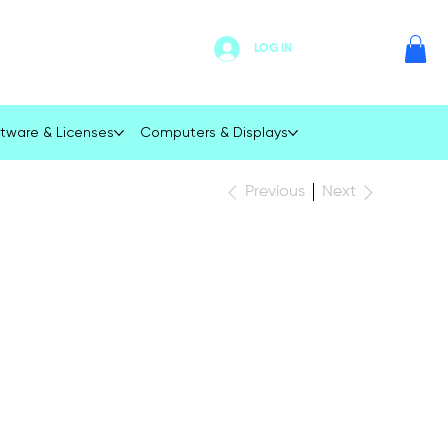
LOG IN
tware & Licenses
Computers & Displays
Next
Previous
P 4TB 7.2K RPM
2Gb/s 3.5" LFF
SAS HDD
SKU