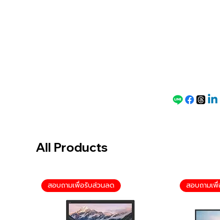
Speci
al
Price
All Products
สอบถามเพื่อรับส่วนลด
สอบถามเพื่