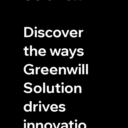
Discover
the ways
Greenwill
Solution
drives
innovatio