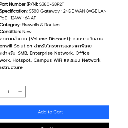
Part Number (P/N):
S380-S8P2T
Specification:
S380 Gateway · 2×GE WAN 8×GE LAN
PoE+ 124W · 64 AP
Category:
Firewalls & Routers
Condition:
New
นลดตามจำนวน (Volume Discount):
สอบถามทีมขาย
enwill Solution สำหรับโครงการและราคาพิเศษ
าะสำหรับ: SMB, Enterprise Network, Office
work, Hotspot, Campus WiFi และระบบ Network
rastructure
ntity
Add to Cart