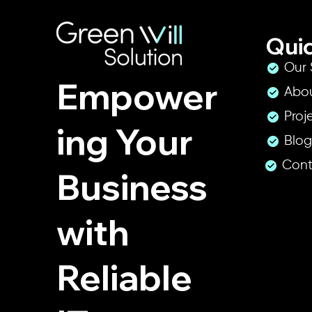
Quic
Our 
Empower
Abo
Proj
ing Your
Philips 24M2N3200PF/67 23.8" FHD
Philips 27M2N2500NF/67 27" 2K QHD
Philips 27E1N1800A/67 27" 4K UHD
Philips 32M2C3200WL/67 31.5" FHD
AOC A1-22B40HM/67 21.5" FHD
Quick View
Quick View
Quick View
Quick View
Quick View
Philips 242B
Philips 27M
Philips 27E2
Philips 34M
AOC A1-24B36
Blog
260Hz IPS Monitor
144Hz IPS Monitor
60Hz IPS Monitor
260Hz VA Monitor
120Hz VA Monitor
IPS Monitor
260Hz IPS Mo
75Hz IPS Mon
UWQHD 200H
Monitor
Price
Price
Price
Price
Price
Price
Price
Price
Price
Price
THB 3,600.00
THB 4,345.00
THB 5,720.00
THB 5,730.00
THB 1,930.00
THB 8,590.0
THB 4,200.0
THB 3,415.0
THB 8,460.0
THB 2,650.0
Cont
Business
with
Reliable