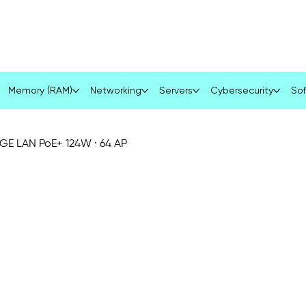
Services
Product
Blog
Contact
Memory (RAM)
Networking
Servers
Cybersecurity
Sof
E LAN PoE+ 124W · 64 AP
H
S
G