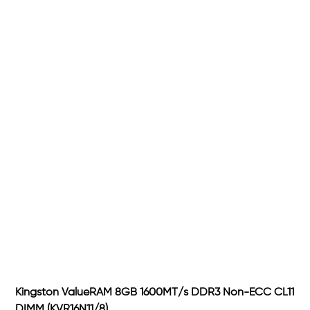
Kingston ValueRAM 8GB
1600MT/s DDR3 Non-ECC
CL11 DIMM (KVR16N11/8)
SKU
P/N :
KVR16N11/8
KVR16N11/8
Price
THB 3,600.00
Kingston ValueRAM 8GB 1600MT/s DDR3 Non-ECC CL11
DIMM (KVR16N11/8)