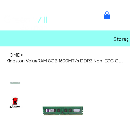
Storag
HOME
>
Kingston ValueRAM 8GB 1600MT/s DDR3 Non-ECC CL11 DIMM (KVR16N11/8)