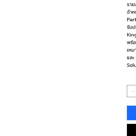
ราย
จำห
Par
รับป
Kin
พร้
เหม
และ
Sol
Qua