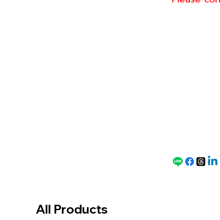
Conta
Line: @gree
Tel: 093-57
ct for
Email: sale
Speci
al
Price
All Products