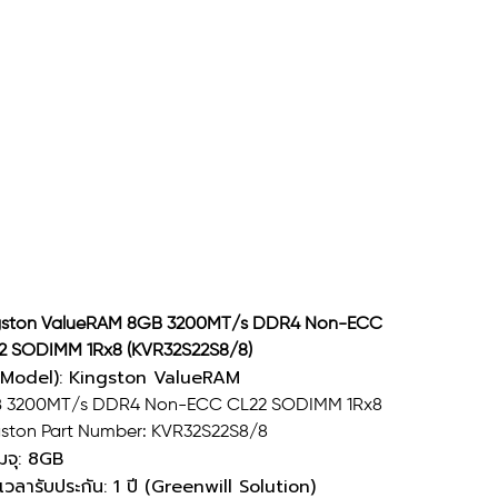
on-ECC CL22
SODIMM 1Rx8
KVR32S22S8/8)
SKU
 :
KVR32S22S8/8
KVR32S22S8/8
 4,738.00
gston ValueRAM 8GB 3200MT/s DDR4 Non-ECC
2 SODIMM 1Rx8 (KVR32S22S8/8)
น (Model): Kingston ValueRAM
 3200MT/s DDR4 Non-ECC CL22 SODIMM 1Rx8
gston Part Number: KVR32S22S8/8
มจุ: 8GB
เวลารับประกัน: 1 ปี (Greenwill Solution)