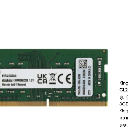
N
(
P/N
Price
THB
Kin
CL2
รุ่
8GB
Kin
ควา
ระยะ