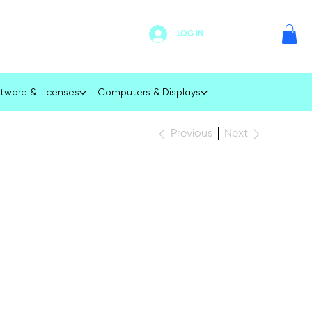
LOG IN
tware & Licenses
Computers & Displays
Next
Previous
ingston
alueRAM 8GB
200MT/s DDR4