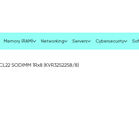
Services
Product
Blog
Contact
Memory (RAM)
Networking
Servers
Cybersecurity
Sof
CL22 SODIMM 1Rx8 (KVR32S22S8/8)
K
V
3