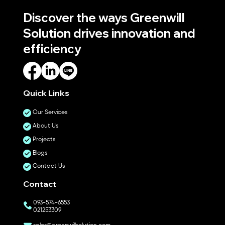
Discover the ways Greenwill
Solution drives innovation and
efficiency
Quick Links
Our Services
About Us
Projects
Blogs
Contact Us
Contact
Philips 22E1N1100/67 21.5" FHD 120Hz IPS Monitor
Philips 222B9TA/67 22" FHD 60Hz IPS Monitor
Philips 24E1N2100D/67 23.8" FHD 120Hz IPS Monitor
Philips 24E2G2200/67 23.8" FHD 144Hz IPS Monitor
Philips 24M2N3200PF/67 23.8" FHD 260Hz IPS Monitor
Philips 242B9T/00 23.8" FHD 60Hz IPS Monitor
Philips 27E1N2100A/67 27" FHD 120Hz IPS Monitor
Philips 27E1N2100D/67 27" FHD 120Hz IPS Monitor
Philips 27E2G2200/67 27" FHD 144Hz IPS Monitor
Philips 27M2N2500NF/67 27" 2K QHD 144Hz IPS Monitor
Philips 27M2N3200PF/67 27" FHD 260Hz IPS Monitor
Philips 27M2N3800F/67 27" 4K UHD 160Hz IPS Monitor
Philips 27M2N6501L/67 26.5" 2K QHD 240Hz QD-OLED M
Philips 27M2N8800/67 26.5" 4K UHD 240Hz QD-OLED M
Philips 27E1N1800A/67 27" 4K UHD 60Hz IPS Monitor
Philips 27E2N1500L/67 27" 2K QHD 75Hz IPS Monitor
Philips 27E1N2500A/67 27" 2K QHD 120Hz IPS Monitor
Philips 32E1N1800LA/67 31.5" 4K UHD 60Hz VA Monitor
Philips 32E1N3500/67 31.5" 2K QHD 100Hz IPS Monitor
Philips 32M2C3200WL/67 31.5" FHD 260Hz VA Monitor
Philips 34M2C5500Q/67 34" UWQHD 200Hz VA Monito
Philips 438P1/67 42.51" 4K UHD 60Hz IPS Monitor
Philips 49B2U5900CH/00 49" DQHD 75Hz VA Monitor
AOC A1-22B30HM2/67 21.5" FHD 100Hz VA Monitor
AOC A1-22B40HM/67 21.5" FHD 120Hz VA Monitor
AOC A1-24B36XE/67 23.8" 144Hz IPS Monitor
AOC A1-25B40HM/67 25" FHD 120Hz IPS Monitor
AOC A1-24G11ZE/67 23.8" 240Hz IPS Monitor
AOC A1-24G50Z2/67 23.8" 260Hz IPS Monitor
093-574-6553
Price
Price
Price
Price
Price
Price
Price
Price
Price
Price
Price
Price
Price
Price
Price
Price
Price
Price
Price
Price
Price
Price
Price
Price
Price
Price
Price
Price
Price
THB 1,965.00
THB 7,650.00
THB 2,510.00
THB 2,625.00
THB 3,600.00
THB 8,590.00
THB 3,180.00
THB 3,130.00
THB 3,250.00
THB 4,345.00
THB 4,200.00
THB 8,495.00
THB 15,295.00
THB 25,180.00
THB 5,720.00
THB 3,415.00
THB 4,600.00
THB 7,600.00
THB 6,285.00
THB 5,730.00
THB 8,460.00
THB 12,650.00
THB 27,650.00
THB 1,945.00
THB 1,930.00
THB 2,650.00
THB 2,355.00
THB 3,475.00
THB 3,415.00
021253309