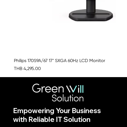
Philips 170S9A/67 17" SXGA 60Hz LCD Monitor
Price
THB 4,295.00
สอบถามเพื่อรับส่วนลด
สอบถามเพื่อรับส่วนลด
สอบถามเพื่อรับส่วนลด
สอบถามเพื่อรับส่วนลด
สอบถามเพื่อรับส่วนลด
สอบถามเพื่อรับส่วนลด
สอบถามเพื่อรับส่วนลด
สอบถามเพื่อรับส่วนลด
สอบถามเพื่อรับส่วนลด
สอบถามเพื่อรับส่วนลด
สอบถามเพื่อรับส่วนลด
สอบถามเพื่อรับส่วนลด
สอบถามเพื่อรับส่วนลด
สอบถามเพื่อรับส่วนลด
สอบถามเพื่อรับส่วนลด
สอบถามเพื่อรับส่วนลด
สอบถามเพื่อรับส่วนลด
สอบถามเพื่อรับส่วนลด
สอบถามเพื่อรับส่วนลด
สอบถามเพื่อรับส่วนลด
สอบถามเพื่อรับส่วนลด
สอบถามเพื่อรับส่วนลด
สอบถามเพื่อรับส่วนลด
สอบถามเพื่อรับส่วนลด
สอบถามเพื่อรับส่วนลด
สอบถามเพื่อรับส่วนลด
สอบถามเพื่อรับส่วนลด
สอบถามเพื่อรับส่วนลด
สอบถามเพื่อรับส่วนลด
Empowering Your Business
with Reliable IT Solution