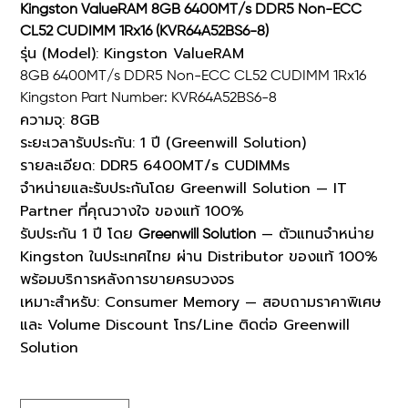
Kingston ValueRAM 8GB 6400MT/s DDR5 Non-ECC
CL52 CUDIMM 1Rx16 (KVR64A52BS6-8)
รุ่น (Model): Kingston ValueRAM
8GB 6400MT/s DDR5 Non-ECC CL52 CUDIMM 1Rx16
Kingston Part Number: KVR64A52BS6-8
ความจุ: 8GB
ระยะเวลารับประกัน: 1 ปี (Greenwill Solution)
รายละเอียด: DDR5 6400MT/s CUDIMMs
จำหน่ายและรับประกันโดย Greenwill Solution — IT
Partner ที่คุณวางใจ ของแท้ 100%
รับประกัน 1 ปี
โดย
— ตัวแทนจำหน่าย
Greenwill Solution
Kingston ในประเทศไทย ผ่าน Distributor ของแท้ 100%
พร้อมบริการหลังการขายครบวงจร
เหมาะสำหรับ: Consumer Memory — สอบถามราคาพิเศษ
และ Volume Discount โทร/Line ติดต่อ Greenwill
Solution
Quantity