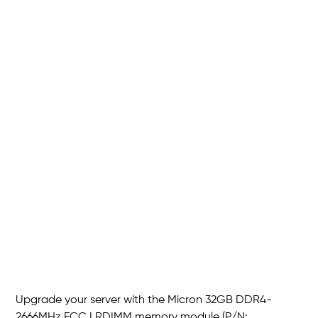
Micron 32GB DDR4-2666MHz
2Rx4 PC4-21300V-L ECC
LRDIMM Server Memory
SKU
P/N :
MTA36ASF4G72LZ-2G6
MTA36ASF4G72LZ-
2G6
Price
THB 8,870.00
Upgrade your server with the Micron 32GB DDR4-
2666MHz ECC LRDIMM memory module (P/N: