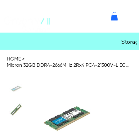
Storag
HOME
>
Micron 32GB DDR4-2666MHz 2Rx4 PC4-21300V-L ECC LRDIMM Server Memory