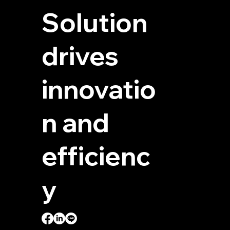
Solution
drives
innovatio
n and
efficienc
y