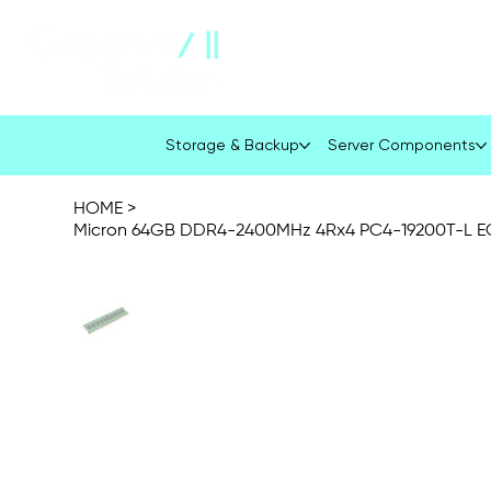
About Us
Company Profile
Storage & Backup
Server Components
HOME
>
Micron 64GB DDR4-2400MHz 4Rx4 PC4-19200T-L E