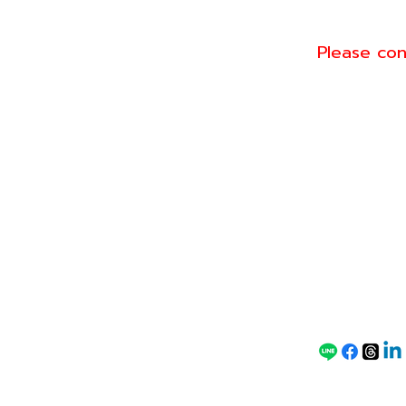
Please con
Conta
Line: @gree
Tel: 093-57
ct for
Email: sale
Speci
al
Price