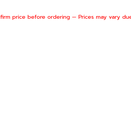
firm price before ordering — Prices may vary du
nwill
4-6553
s@greenwillsolution.com