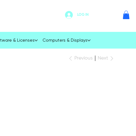
LOG IN
tware & Licenses
Computers & Displays
Next
Previous
icron 64GB
DDR4-2400MHz
Rx4 PC4-