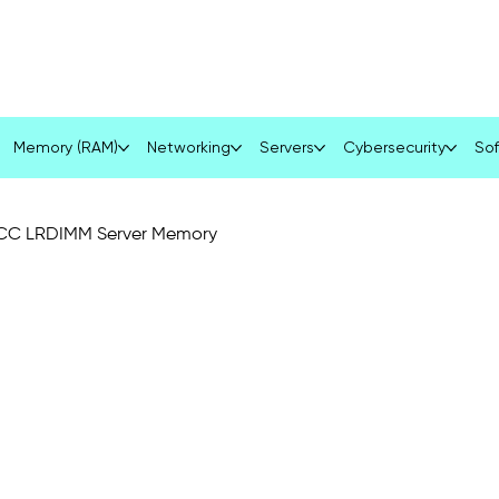
Services
Product
Blog
Contact
Memory (RAM)
Networking
Servers
Cybersecurity
Sof
CC LRDIMM Server Memory
M
4