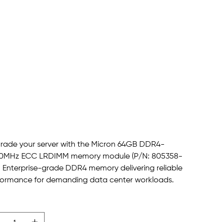
9200T-L ECC
RDIMM Server
Memory
SKU
 :
805358-B21
805358-
B21
 11,950.00
rade your server with the Micron 64GB DDR4-
0MHz ECC LRDIMM memory module (P/N: 805358-
. Enterprise-grade DDR4 memory delivering reliable
formance for demanding data center workloads.
ntity