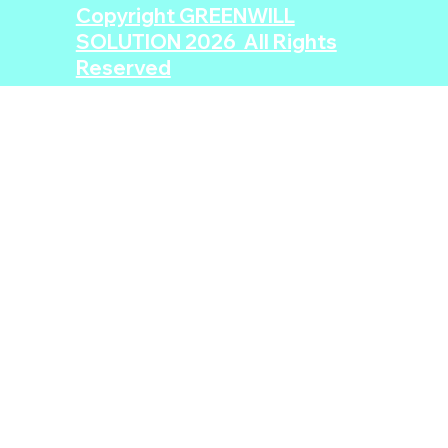
Copyright GREENWILL
SOLUTION 2026 All Rights
Reserved