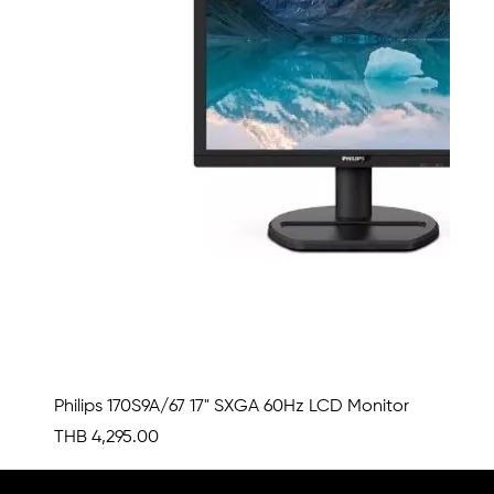
Philips 170S9A/67 17" SXGA 60Hz LCD Monitor
Price
THB 4,295.00
สอบถามเพื่อรับส่วนลด
สอบถามเพื่อรับส่วนลด
สอบถามเพื่อรับส่วนลด
สอบถามเพื่อรับส่วนลด
สอบถามเพื่อรับส่วนลด
สอบถามเพื่อรับส่วนลด
สอบถามเพื่อรับส่วนลด
สอบถามเพื่อรับส่วนลด
สอบถามเพื่อรับส่วนลด
สอบถามเพื่อรับส่วนลด
สอบถามเพื่อรับส่วนลด
สอบถามเพื่อรับส่วนลด
สอบถามเพื่อรับส่วนลด
สอบถามเพื่อรับส่วนลด
สอบถามเพื่อรับส่วนลด
สอบถามเพื่อรับส่วนลด
สอบถามเพื่อรับส่วนลด
สอบถามเพื่อรับส่วนลด
สอบถามเพื่อรับส่วนลด
สอบถามเพื่อรับส่วนลด
สอบถามเพื่อรับส่วนลด
สอบถามเพื่อรับส่วนลด
สอบถามเพื่อรับส่วนลด
สอบถามเพื่อรับส่วนลด
สอบถามเพื่อรับส่วนลด
สอบถามเพื่อรับส่วนลด
สอบถามเพื่อรับส่วนลด
สอบถามเพื่อรับส่วนลด
สอบถามเพื่อรับส่วนลด