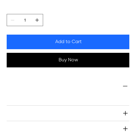
Quantity
Add to Cart
Buy Now
Condition
Refurbished
Specifications
Warranty & Returns