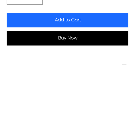
Add to Cart
Buy Now
Specifications
Brand
Zyxel
Part Number
VPN1000
Specification
VPN1000 · FW 8,000Mbps · 1,000 IPSec VPN ·
WLAN ctrl
Category
Networking · Firewalls & Routers
Condition
New