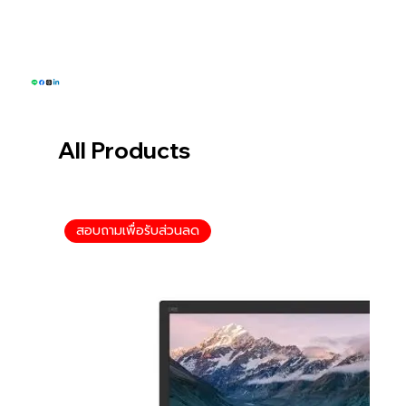
Email: sales@greenwillsolution.com
All Products
สอบถามเพื่อรับส่วนลด