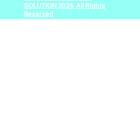
SOLUTION 2026 All Rights
Reserved